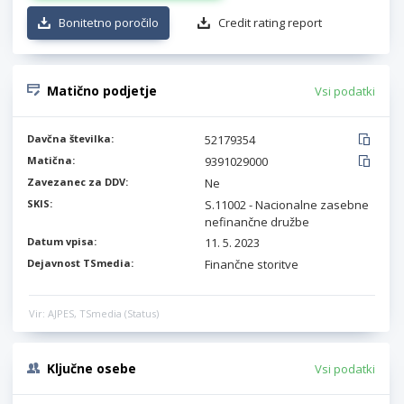
Bonitetno poročilo
Credit rating report
Matično podjetje
Vsi podatki
Davčna številka:
52179354
Matična:
9391029000
Zavezanec za DDV:
Ne
SKIS:
S.11002 - Nacionalne zasebne
nefinančne družbe
Datum vpisa:
11. 5. 2023
Dejavnost TSmedia:
Finančne storitve
Vir: AJPES, TSmedia (Status)
Ključne osebe
Vsi podatki