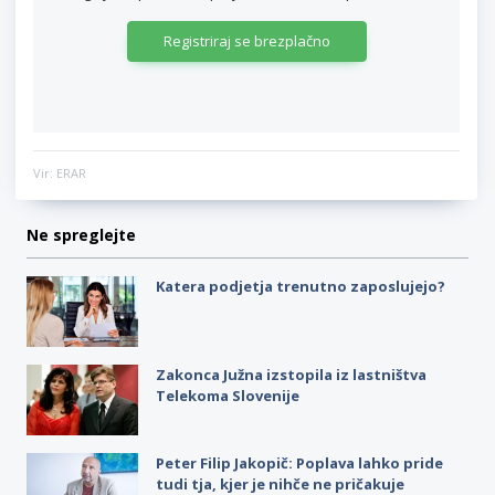
Registriraj se brezplačno
Vir: ERAR
Ne spreglejte
Katera podjetja trenutno zaposlujejo?
Zakonca Južna izstopila iz lastništva
Telekoma Slovenije
Peter Filip Jakopič: Poplava lahko pride
tudi tja, kjer je nihče ne pričakuje