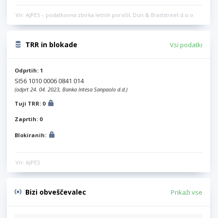
Vir: AJPES – podatkovna zbirka letnih poročil, Dun & Bradstreet d.o.o.
TRR in blokade
Vsi podatki
Odprtih: 1
SI56 1010 0006 0841 014
(odprt 24. 04. 2023, Banka Intesa Sanpaolo d.d.)
Tuji TRR: 0
Zaprtih: 0
Blokiranih:
Vir: AJPES
Bizi obveščevalec
Prikaži vse