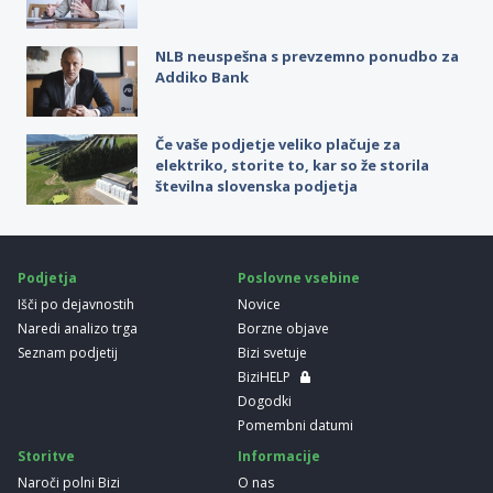
NLB neuspešna s prevzemno ponudbo za
Addiko Bank
Če vaše podjetje veliko plačuje za
elektriko, storite to, kar so že storila
številna slovenska podjetja
Podjetja
Poslovne vsebine
Išči po dejavnostih
Novice
Naredi analizo trga
Borzne objave
Seznam podjetij
Bizi svetuje
BiziHELP
Dogodki
Pomembni datumi
Storitve
Informacije
Naroči polni Bizi
O nas