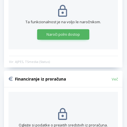
Ta funkcionalnost je na voljo le naročnikom.
Naroči polni dostop
Vir: AJPES, TSmedia (Status)
Financiranje iz proračuna
Več
Oglejte si podatke o prejetih sredstvih iz proračuna.