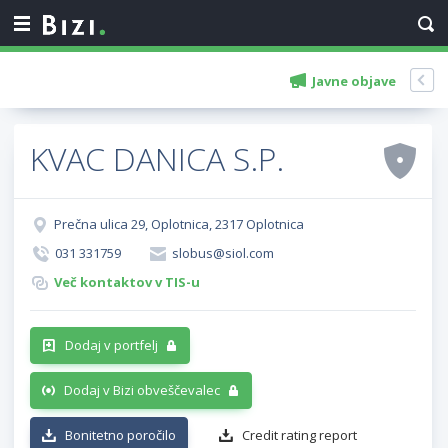
Javne objave
KVAC DANICA S.P.
Prečna ulica 29, Oplotnica, 2317 Oplotnica
031 331759
slobus@siol.com
Več kontaktov v TIS-u
Dodaj v portfelj
Dodaj v Bizi obveščevalec
Bonitetno poročilo
Credit rating report