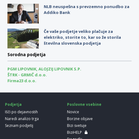
NLB neuspešna s prevzemno ponudbo za
Addiko Bank
Če vaše podjetje veliko plačuje za
elektriko, storite to, kar so že storila
številna slovenska podjetja
Sorodna podjetja
PGM LIPOVNIK, ALOJZIJ LIPOVNIK S.P.
ŠTRK - GRMIČ d.o.o.
Firma23 d.o.o.
Podjetja
Poslovne vsebine
Išči po dejavnostih
Novice
Naredi analizo trga
Borzne objave
Seznam podjetij
Bizi svetuje
BiziHELP