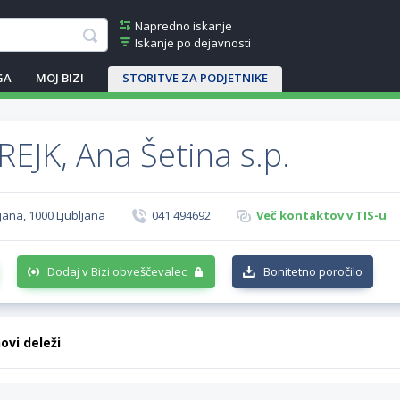
Napredno iskanje
Iskanje po dejavnosti
GA
MOJ BIZI
STORITVE ZA PODJETNIKE
REJK, Ana Šetina s.p.
jana, 1000 Ljubljana
041 494692
Več kontaktov v TIS-u
Dodaj v Bizi obveščevalec
Bonitetno poročilo
hovi deleži