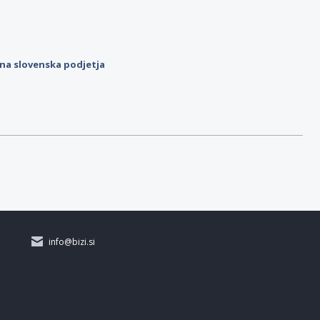
ilna slovenska podjetja
info@bizi.si