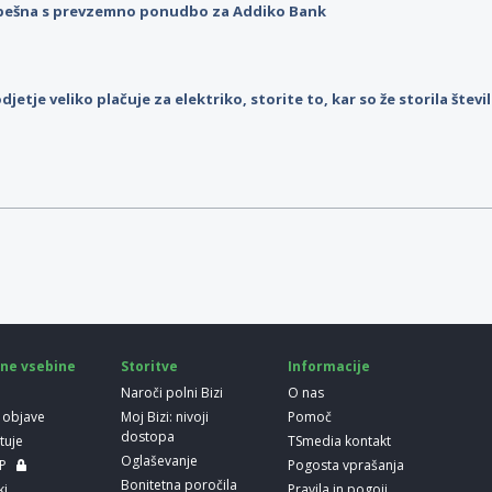
pešna s prevzemno ponudbo za Addiko Bank
djetje veliko plačuje za elektriko, storite to, kar so že storila štev
ne vsebine
Storitve
Informacije
Naroči polni Bizi
O nas
 objave
Moj Bizi: nivoji
Pomoč
dostopa
etuje
TSmedia kontakt
Oglaševanje
LP
Pogosta vprašanja
Bonitetna poročila
ki
Pravila in pogoji