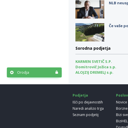
NLB neus
Če vaše po
Sorodna podjetja
KARMEN SVETIČ S.P.
Domitrovič Jožica s.p.
Orodja
ALOJZIJ DREMELJ s.p.
Podjetja
Poslov
Išči po dejavnostih
Novice
Naredi analizo trga
Borzne
Seznam podjetij
Bizi sv
BiziHE
Dogod