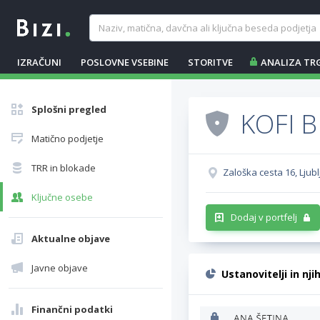
IZRAČUNI
POSLOVNE VSEBINE
STORITVE
ANALIZA TR
Splošni pregled
KOFI B
Matično podjetje
TRR in blokade
Zaloška cesta 16, Ljubl
Ključne osebe
Dodaj v portfelj
Aktualne objave
Javne objave
Ustanovitelji in nji
Finančni podatki