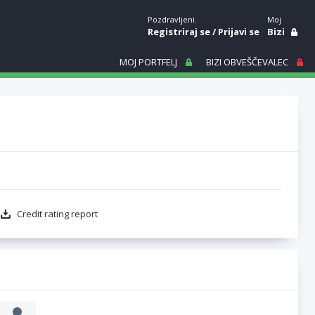
Pozdravljeni.
Moj
Registriraj se
/
Prijavi se
Bizi
MOJ PORTFELJ
BIZI OBVEŠČEVALEC
Credit rating report