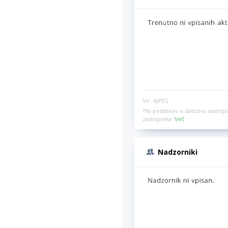
Vir: AJPES
*Ni podatkov o datumu nastopa
zastopnika.
Več
Nadzorniki