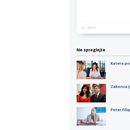
Vir: AJPES
Ne spreglejte
Katera po
Zakonca J
Peter Fili