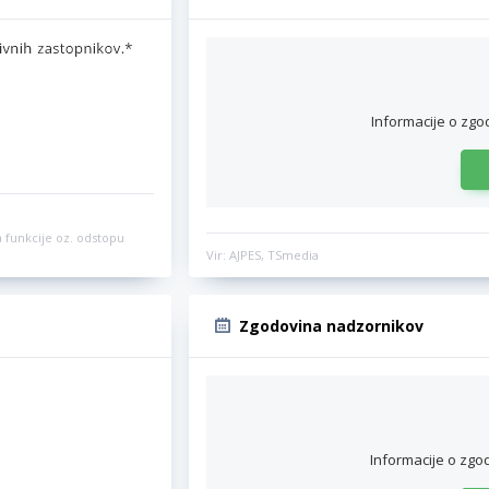
Informacije o zgo
 funkcije oz. odstopu
Vir: AJPES, TSmedia
Zgodovina nadzornikov
Informacije o zgo