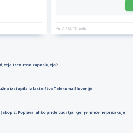
Vir: AJPES, TSmedia
djetja trenutno zaposlujejo?
užna izstopila iz lastništva Telekoma Slovenije
p Jakopič: Poplava lahko pride tudi tja, kjer je nihče ne pričakuje