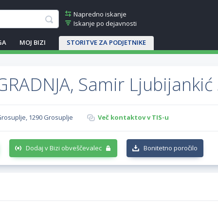
Napredno iskanje
Iskanje po dejavnosti
GA
MOJ BIZI
STORITVE ZA PODJETNIKE
RADNJA, Samir Ljubijankić 
Grosuplje, 1290 Grosuplje
Več kontaktov v TIS-u
Dodaj v Bizi obveščevalec
Bonitetno poročilo