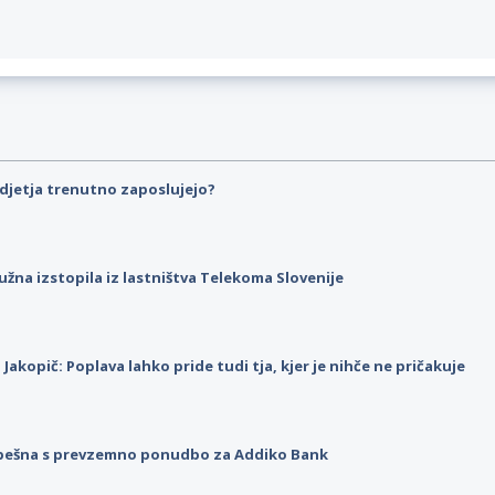
djetja trenutno zaposlujejo?
užna izstopila iz lastništva Telekoma Slovenije
p Jakopič: Poplava lahko pride tudi tja, kjer je nihče ne pričakuje
pešna s prevzemno ponudbo za Addiko Bank