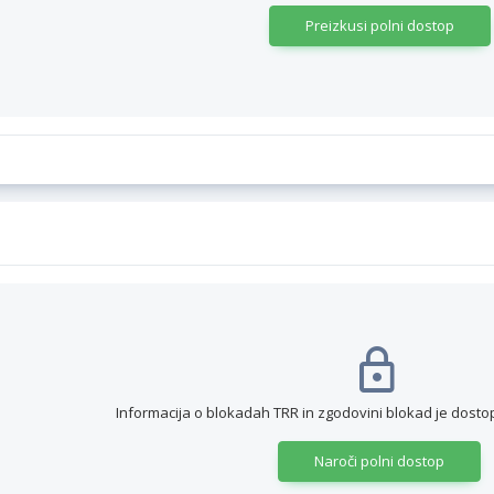
Preizkusi polni dostop
Informacija o blokadah TRR in zgodovini blokad je dos
Naroči polni dostop