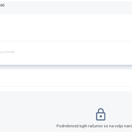
466
ga prometa
Podrobnosti tujih računov so na voljo nar