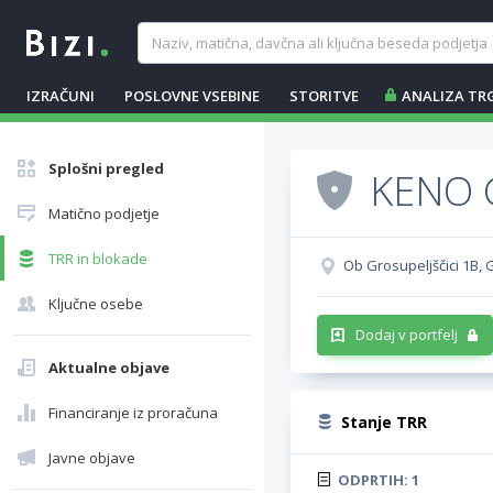
IZRAČUNI
POSLOVNE VSEBINE
STORITVE
ANALIZA TR
Splošni pregled
KENO G
Matično podjetje
TRR in blokade
Ob Grosupeljščici 1B, 
Ključne osebe
Dodaj v portfelj
Aktualne objave
Financiranje iz proračuna
Stanje TRR
Javne objave
ODPRTIH:
1