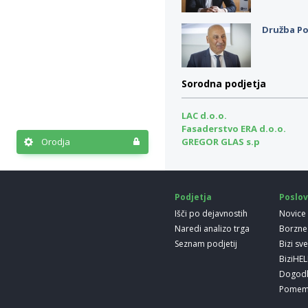
Družba Po
Sorodna podjetja
LAC d.o.o.
Fasaderstvo ERA d.o.o.
Orodja
GREGOR GLAS s.p
Podjetja
Poslov
Išči po dejavnostih
Novice
Naredi analizo trga
Borzne
Seznam podjetij
Bizi sv
BiziHE
Dogod
Pomem