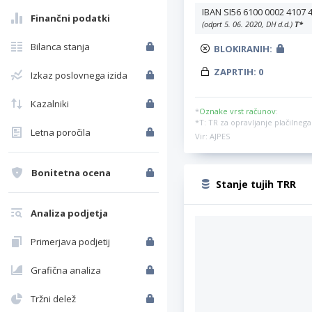
IBAN SI56 6100 0002 4107 
Finančni podatki
(odprt 5. 06. 2020, DH d.d.)
T
*
Bilanca stanja
BLOKIRANIH:
ZAPRTIH:
0
Izkaz poslovnega izida
Kazalniki
*
Oznake vrst računov
:
*T: TR za opravljanje plačilne
Letna poročila
Vir: AJPES
Bonitetna ocena
Stanje tujih TRR
Analiza podjetja
Primerjava podjetij
Grafična analiza
Tržni delež