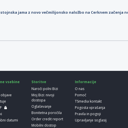
stojnska jama z novo večmilijonsko naložbo na Cerknem začenja 
ne vsebine
Storitve
Informacije
Naroči polni Bizi
O nas
 objave
Moj Bizi: nivoji
Pomoč
dostopa
etuje
TSmedia kontakt
Oglaševanje
LP
Pogosta vprašanja
Bonitetna poročila
ki
Pravila in pogoji
Order credit report
bni datumi
Upravljanje soglasij
Mobilni dostop