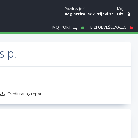
Pozdravljeni.
Moj
Registriraj se
/
Prijavi se
Bizi
MOJ PORTFELJ
BIZI OBVEŠČEVALEC
s.p.
Credit rating report