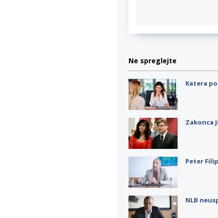
Ne spreglejte
Katera po
Zakonca J
Peter Fili
NLB neus