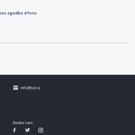
novo zgodbo #foto
info@bizi.si
Sledite nam: