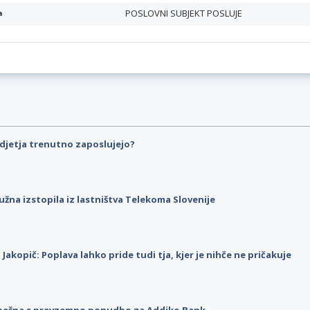
POSLOVNI SUBJEKT POSLUJE
a
djetja trenutno zaposlujejo?
užna izstopila iz lastništva Telekoma Slovenije
p Jakopič: Poplava lahko pride tudi tja, kjer je nihče ne pričakuje
pešna s prevzemno ponudbo za Addiko Bank