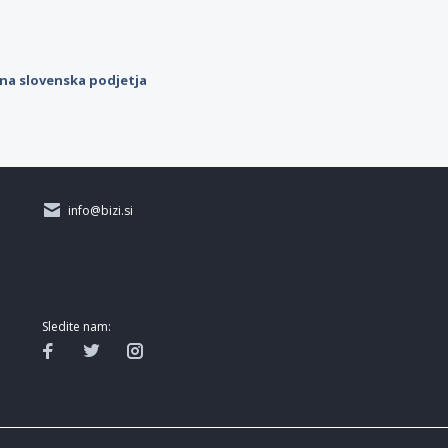
ilna slovenska podjetja
info@bizi.si
Sledite nam: