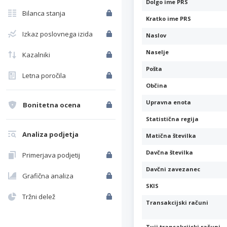
Dolgo ime PRS
Bilanca stanja
Kratko ime PRS
Izkaz poslovnega izida
Naslov
Naselje
Kazalniki
Pošta
Letna poročila
Občina
Upravna enota
Bonitetna ocena
Statistična regija
Analiza podjetja
Matična številka
Davčna številka
Primerjava podjetij
Davčni zavezanec
Grafična analiza
SKIS
Tržni delež
Transakcijski računi
Tuji transakcijski računi