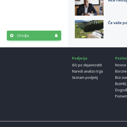
Če vaše po
Orodja
Podjetja
Poslov
Išči po dejavnostih
Novice
Naredi analizo trga
Borzne
Seznam podjetij
Bizi sv
BiziHE
Dogod
Pomem