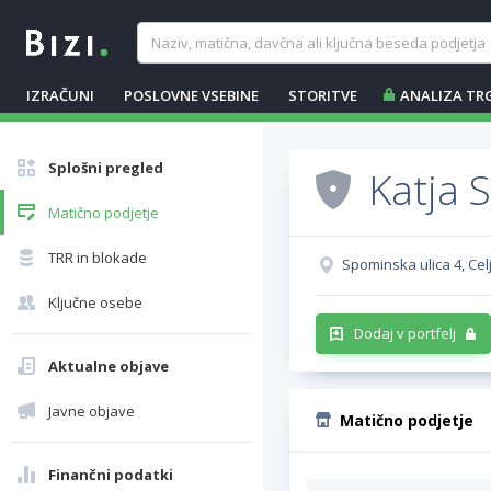
IZRAČUNI
POSLOVNE VSEBINE
STORITVE
ANALIZA TR
Splošni pregled
Katja S
Matično podjetje
TRR in blokade
Spominska ulica 4, Celj
Ključne osebe
Dodaj v portfelj
Aktualne objave
Javne objave
Matično podjetje
Finančni podatki