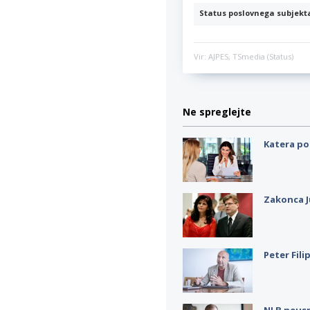
Status poslovnega subjekt
Vir: AJPES, TSmedia (Status)
Ne spreglejte
Katera po
Zakonca J
Peter Fili
NLB neus