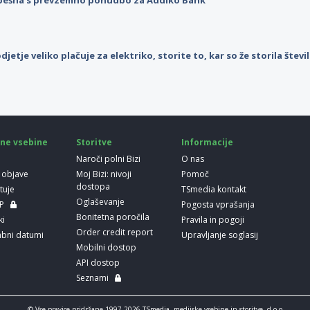
djetje veliko plačuje za elektriko, storite to, kar so že storila štev
ne vsebine
Storitve
Informacije
Naroči polni Bizi
O nas
 objave
Moj Bizi: nivoji
Pomoč
dostopa
etuje
TSmedia kontakt
Oglaševanje
LP
Pogosta vprašanja
Bonitetna poročila
ki
Pravila in pogoji
Order credit report
bni datumi
Upravljanje soglasij
Mobilni dostop
API dostop
Seznami
© Vse pravice pridržane 1997-2026 TSmedia, medijske vsebine in storitve, d.o.o