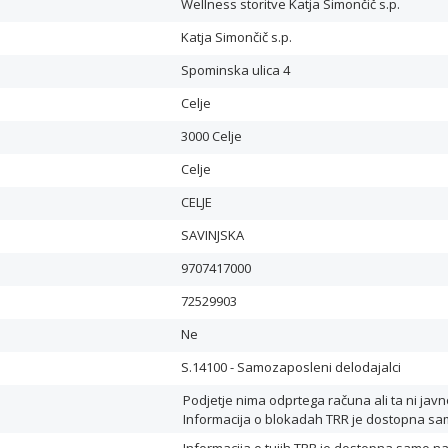
Wellness storitve Katja Simončič s.p.
Katja Simončič s.p.
Spominska ulica 4
Celje
3000 Celje
Celje
CELJE
SAVINJSKA
9707417000
72529903
Ne
S.14100 - Samozaposleni delodajalci
Podjetje nima odprtega računa ali ta ni jav
Informacija o blokadah TRR je dostopna samo 