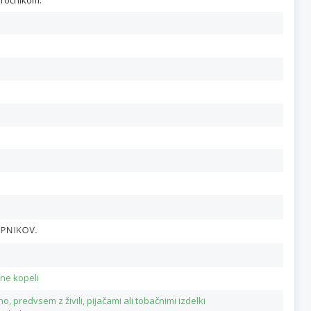
aročnikom.
rne kopeli
, predvsem z živili, pijačami ali tobačnimi izdelki