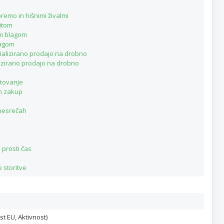
remo in hišnimi živalmi
kitom
im blagom
lagom
ializirano prodajo na drobno
lizirano prodajo na drobno
etovanje
in zakup
 nesrečah
 prosti čas
 storitve
st EU, Aktivnost)