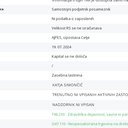
Informacija o tujih TRR je dostopna samo n
Samostojni podjetnik posameznik
ika
Ni podatka o zaposlenih
Velikost RS se ne izračunava
AJPES, izpostava Celje
19. 07. 2024
Kapital se ne določa
/
Zasebna lastnina
T96.230 - Zdraviliška dejavnost, savne in pa
G47.110 - Nespecializirana trgovina na drobno