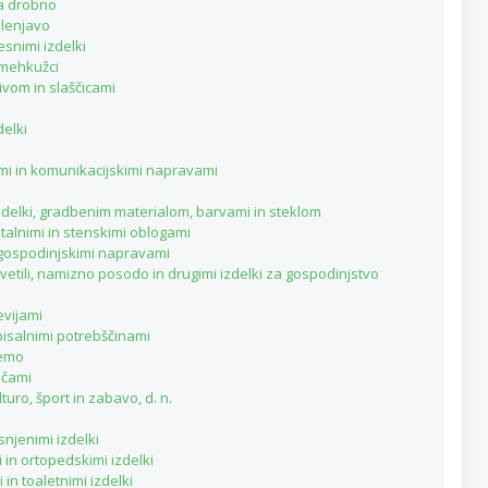
na drobno
elenjavo
snimi izdelki
 mehkužci
ivom in slaščicami
delki
imi in komunikacijskimi napravami
zdelki, gradbenim materialom, barvami in steklom
talnimi in stenskimi oblogami
i gospodinjskimi napravami
vetili, namizno posodo in drugimi izdelki za gospodinjstvo
evijami
pisalnimi potrebščinami
remo
ačami
turo, šport in zabavo, d. n.
snjenimi izdelki
 in ortopedskimi izdelki
in toaletnimi izdelki