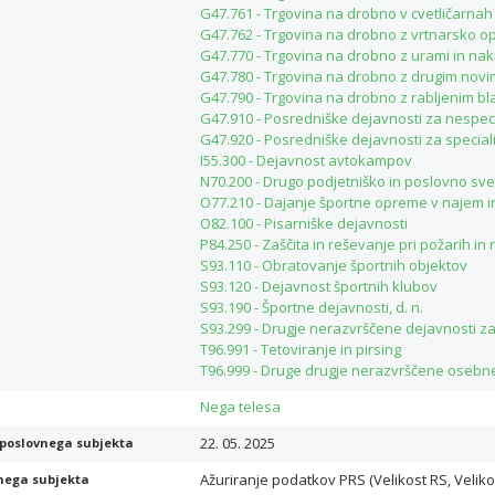
G47.761 - Trgovina na drobno v cvetličarnah
G47.762 - Trgovina na drobno z vrtnarsko op
G47.770 - Trgovina na drobno z urami in na
G47.780 - Trgovina na drobno z drugim nov
G47.790 - Trgovina na drobno z rabljenim b
G47.910 - Posredniške dejavnosti za nespec
G47.920 - Posredniške dejavnosti za specia
I55.300 - Dejavnost avtokampov
N70.200 - Drugo podjetniško in poslovno sv
O77.210 - Dajanje športne opreme v najem 
O82.100 - Pisarniške dejavnosti
P84.250 - Zaščita in reševanje pri požarih in
S93.110 - Obratovanje športnih objektov
S93.120 - Dejavnost športnih klubov
S93.190 - Športne dejavnosti, d. n.
S93.299 - Drugje nerazvrščene dejavnosti za
T96.991 - Tetoviranje in pirsing
T96.999 - Druge drugje nerazvrščene osebne
Nega telesa
22. 05. 2025
poslovnega subjekta
Ažuriranje podatkov PRS (Velikost RS, Veliko
nega subjekta