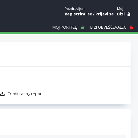
Pozdravljeni.
Moj
Registriraj se
/
Prijavi se
Bizi
MOJ PORTFELJ
BIZI OBVEŠČEVALEC
Credit rating report