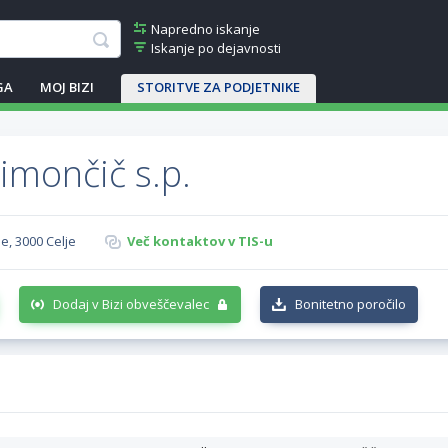
Napredno iskanje
Iskanje po dejavnosti
GA
MOJ BIZI
STORITVE ZA PODJETNIKE
imončič s.p.
e, 3000 Celje
Več kontaktov v TIS-u
Dodaj v Bizi obveščevalec
Bonitetno poročilo