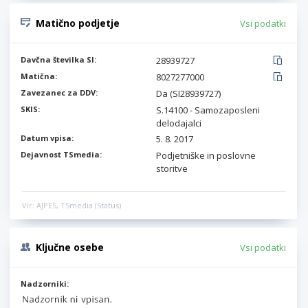
Matično podjetje
Vsi podatki
Davčna številka SI:
28939727
Matična:
8027277000
Zavezanec za DDV:
Da (SI28939727)
SKIS:
S.14100 - Samozaposleni
delodajalci
Datum vpisa:
5. 8. 2017
Dejavnost TSmedia:
Podjetniške in poslovne
storitve
Vir: AJPES, TSmedia (Status)
Ključne osebe
Vsi podatki
Nadzorniki: