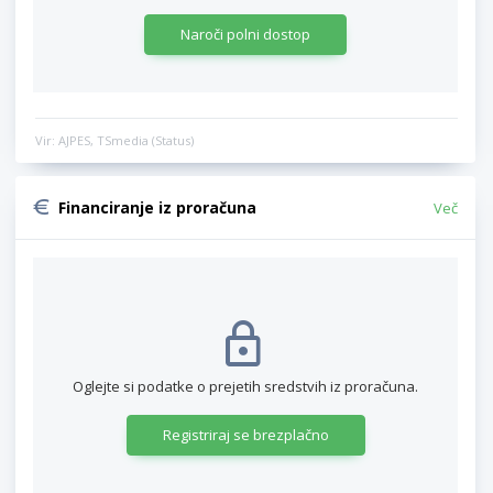
Naroči polni dostop
Vir: AJPES, TSmedia (Status)
Financiranje iz proračuna
Več
Oglejte si podatke o prejetih sredstvih iz proračuna.
Registriraj se brezplačno