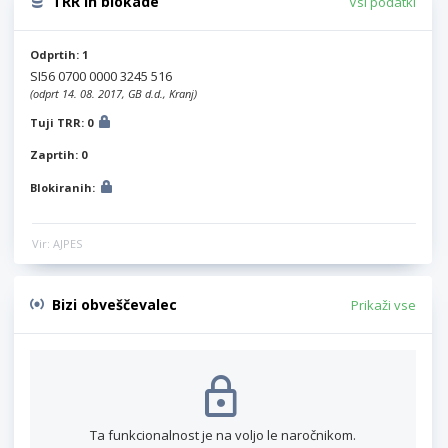
TRR in blokade
Vsi podatki
Odprtih: 1
SI56 0700 0000 3245 516
(odprt 14. 08. 2017, GB d.d., Kranj)
Tuji TRR: 0
Zaprtih: 0
Blokiranih:
Vir: AJPES
Bizi obveščevalec
Prikaži vse
Ta funkcionalnost je na voljo le naročnikom.