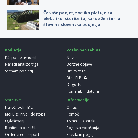
Če vaše podjetje veliko plačuje za
elektriko, storite to, kar so že storila
številna slovenska podjetja
Podjetja
Poslovne vsebine
Išči po dejavnostih
Novice
Naredi analizo trga
Borzne objave
Seznam podjetij
Bizi svetuje
BiziHELP
Dogodki
Pomembni datumi
Storitve
Informacije
Naroči polni Bizi
O nas
Moj Bizi: nivoji dostopa
Pomoč
Oglaševanje
TSmedia kontakt
Bonitetna poročila
Pogosta vprašanja
Order credit report
Pravila in pogoji