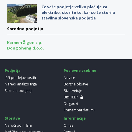
Če vaše podjetje veliko plačuje za
elektriko, storite to, kar so že storila
številna slovenska podjetja
Sorodna podjetja
Karmen Žigon s.p.
Dong Sheng d.o.o.
Podjetja
Poslovne vsebine
Išči po dejavnostih
Novice
Naredi analizo trga
Borzne objave
Seznam podjetij
Bizi svetuje
BiziHELP
Dogodki
Pomembni datumi
Storitve
Informacije
Naroči polni Bizi
O nas
Moj Bizi: nivoji dostopa
Pomoč