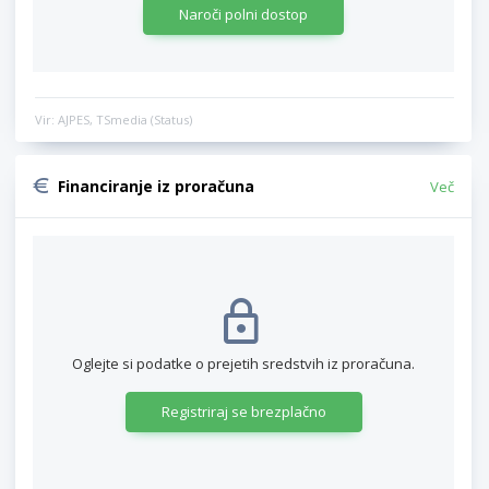
Naroči polni dostop
Vir: AJPES, TSmedia (Status)
Financiranje iz proračuna
Več
Oglejte si podatke o prejetih sredstvih iz proračuna.
Registriraj se brezplačno