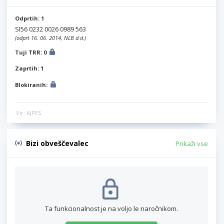
Odprtih: 1
SI56 0232 0026 0989 563
(odprt 16. 06. 2014, NLB d.d.)
Tuji TRR: 0
Zaprtih: 1
Blokiranih:
Vir: AJPES
Bizi obveščevalec
Prikaži vse
Ta funkcionalnost je na voljo le naročnikom.