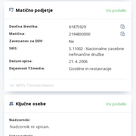
Matično podjetje
Vsi podatki
Davčna številka:
61875929
Matična:
2194830000
Zavezanec za DDV:
Ne
SKIS:
S.11002 - Nacionalne zasebne
nefinančne družbe
Datum vpisa:
21. 4. 2006
Dejavnost TSmedia:
Gostilne in restavracije
Vir: AJPES, TSmedia (Status)
Ključne osebe
Vsi podatki
Nadzorniki:
Ustanovitelji: