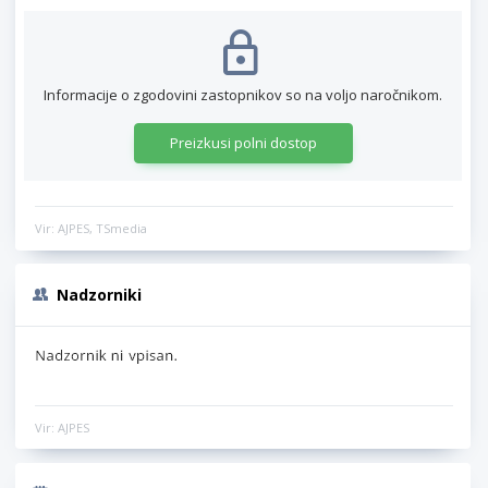
Informacije o zgodovini zastopnikov so na voljo naročnikom.
Preizkusi polni dostop
Vir: AJPES, TSmedia
Nadzorniki
Vir: AJPES