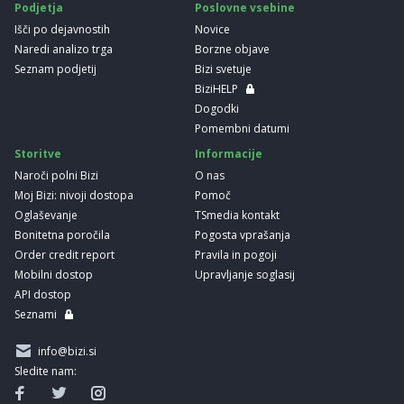
Podjetja
Poslovne vsebine
Išči po dejavnostih
Novice
Naredi analizo trga
Borzne objave
Seznam podjetij
Bizi svetuje
BiziHELP
Dogodki
Pomembni datumi
Storitve
Informacije
Naroči polni Bizi
O nas
Moj Bizi: nivoji dostopa
Pomoč
Oglaševanje
TSmedia kontakt
Bonitetna poročila
Pogosta vprašanja
Order credit report
Pravila in pogoji
Mobilni dostop
Upravljanje soglasij
API dostop
Seznami
info@bizi.si
Sledite nam: