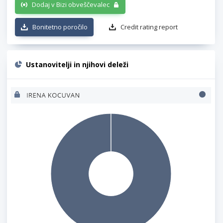
Dodaj v Bizi obveščevalec
Bonitetno poročilo
Credit rating report
Ustanovitelji in njihovi deleži