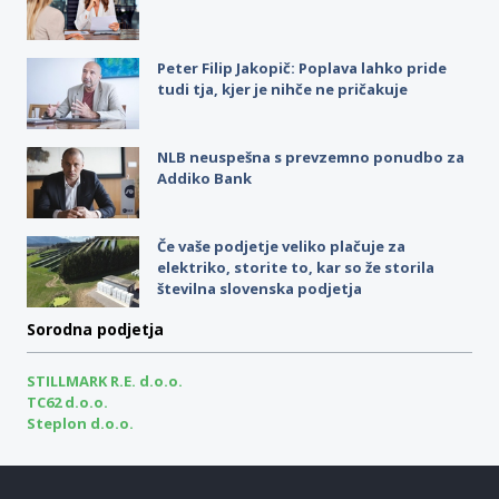
Peter Filip Jakopič: Poplava lahko pride
tudi tja, kjer je nihče ne pričakuje
NLB neuspešna s prevzemno ponudbo za
Addiko Bank
Če vaše podjetje veliko plačuje za
elektriko, storite to, kar so že storila
številna slovenska podjetja
Sorodna podjetja
STILLMARK R.E. d.o.o.
TC62 d.o.o.
Steplon d.o.o.