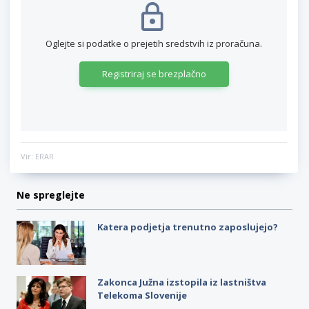
Oglejte si podatke o prejetih sredstvih iz proračuna.
Registriraj se brezplačno
Vir: ERAR
Ne spreglejte
Katera podjetja trenutno zaposlujejo?
Zakonca Južna izstopila iz lastništva
Telekoma Slovenije