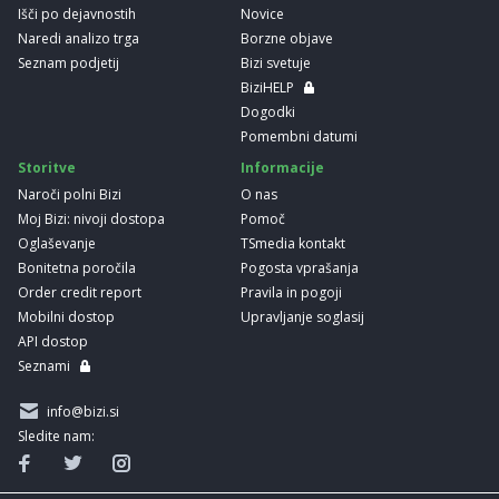
Išči po dejavnostih
Novice
Naredi analizo trga
Borzne objave
Seznam podjetij
Bizi svetuje
BiziHELP
Dogodki
Pomembni datumi
Storitve
Informacije
Naroči polni Bizi
O nas
Moj Bizi: nivoji dostopa
Pomoč
Oglaševanje
TSmedia kontakt
Bonitetna poročila
Pogosta vprašanja
Order credit report
Pravila in pogoji
Mobilni dostop
Upravljanje soglasij
API dostop
Seznami
info@bizi.si
Sledite nam: