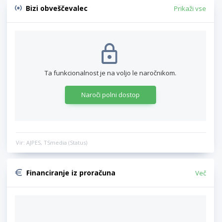
Bizi obveščevalec
Prikaži vse
Ta funkcionalnost je na voljo le naročnikom.
Naroči polni dostop
Vir: AJPES, TSmedia (Status)
Financiranje iz proračuna
Več