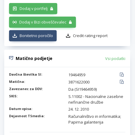
Dodaj v portfelj
Dodaj v Bizi obveščevalec
Bonitetno poročilo
Credit rating report
Matično podjetje
Vsi podatki
Davčna številka SI:
19464959
Matična:
3871622000
Zavezanec za DDV:
Da (SI19464959)
SKIS:
S.11002 - Nacionalne zasebne
nefinančne družbe
Datum vpisa:
24. 12. 2010
Dejavnost TSmedia:
Računalništvo in informatika;
Papirna galanterija