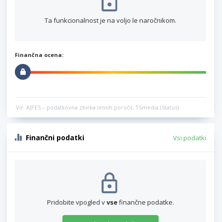
Ta funkcionalnost je na voljo le naročnikom.
Finančna ocena:
Vir: AJPES – podatkovna zbirka letnih poročil, TSmedia (Status)
Finančni podatki
Vsi podatki
Pridobite vpogled v
vse
finančne podatke.