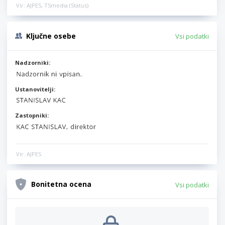
Vir: AJPES, TSmedia (Status)
Ključne osebe
Vsi podatki
Nadzorniki:
Ustanovitelji:
Zastopniki:
Vir: AJPES
Bonitetna ocena
Vsi podatki