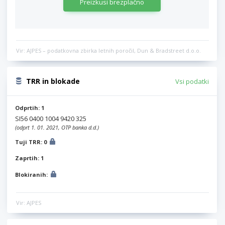
Preizkusi brezplačno
Vir: AJPES – podatkovna zbirka letnih poročil, Dun & Bradstreet d.o.o.
TRR in blokade
Vsi podatki
Odprtih: 1
SI56 0400 1004 9420 325
(odprt 1. 01. 2021, OTP banka d.d.)
Tuji TRR: 0
Zaprtih: 1
Blokiranih:
Vir: AJPES