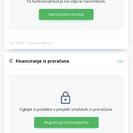
Ta funkcionalnost je na voljo le naročnikom.
Naroči polni dostop
Vir: AJPES, TSmedia (Status)
Financiranje iz proračuna
Več
Oglejte si podatke o prejetih sredstvih iz proračuna.
Registriraj se brezplačno