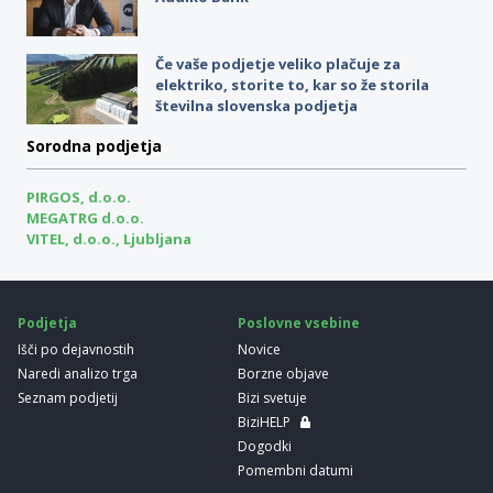
Če vaše podjetje veliko plačuje za
elektriko, storite to, kar so že storila
številna slovenska podjetja
Sorodna podjetja
PIRGOS, d.o.o.
MEGATRG d.o.o.
VITEL, d.o.o., Ljubljana
Podjetja
Poslovne vsebine
Išči po dejavnostih
Novice
Naredi analizo trga
Borzne objave
Seznam podjetij
Bizi svetuje
BiziHELP
Dogodki
Pomembni datumi