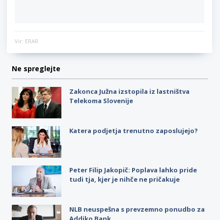
Vir: ERAR
Ne spreglejte
Zakonca Južna izstopila iz lastništva
Telekoma Slovenije
Katera podjetja trenutno zaposlujejo?
Peter Filip Jakopič: Poplava lahko pride
tudi tja, kjer je nihče ne pričakuje
NLB neuspešna s prevzemno ponudbo za
Addiko Bank