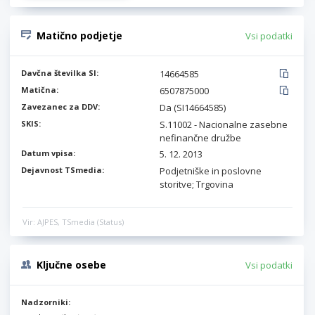
Matično podjetje
Vsi podatki
Davčna številka SI:
14664585
Matična:
6507875000
Zavezanec za DDV:
Da (SI14664585)
SKIS:
S.11002 - Nacionalne zasebne
nefinančne družbe
Datum vpisa:
5. 12. 2013
Dejavnost TSmedia:
Podjetniške in poslovne
storitve; Trgovina
Vir: AJPES, TSmedia (Status)
Ključne osebe
Vsi podatki
Nadzorniki: