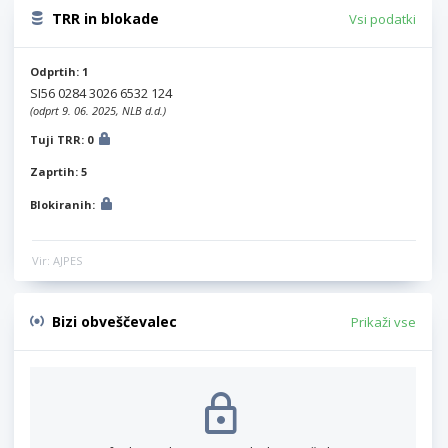
TRR in blokade
Vsi podatki
Odprtih: 1
SI56 0284 3026 6532 124
(odprt 9. 06. 2025, NLB d.d.)
Tuji TRR: 0
Zaprtih: 5
Blokiranih:
Vir: AJPES
Bizi obveščevalec
Prikaži vse