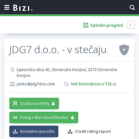
Splošni pregled
JDG7 d.o.o. - v stečaju
Liptovska ulica 45, Slovenske Konjice, 3210 Slovenske
Konjice
janko@jdg7doo.com
Več kontaktov v TIS-u
Dodaj v portfelj
Dodaj v Bizi obveščevalec
Bonitetno poročilo
Credit rating report