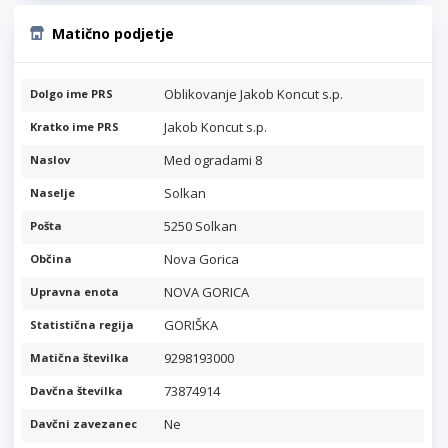
Matično podjetje
Oblikovanje Jakob Koncut s.p.
Dolgo ime PRS
Jakob Koncut s.p.
Kratko ime PRS
Med ogradami 8
Naslov
Solkan
Naselje
5250 Solkan
Pošta
Nova Gorica
Občina
NOVA GORICA
Upravna enota
GORIŠKA
Statistična regija
9298193000
Matična številka
73874914
Davčna številka
Ne
Davčni zavezanec