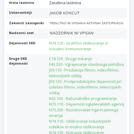
Zasebna lastnina
Vrsta lastnine
Ustanovitelji
Zakoniti zastopniki
Nadzorni svet
N74.120 - Grafično oblikovanje in
Dejavnosti SKD
vizualno komuniciranje
C18.120 - Drugo tiskanje
Druge SKD
dejavnosti
F43.320 - Vgrajevanje stavbnega pohištva
J59.110 - Produkcija filmov, videofilmov,
televizijskih oddaj
J59.120 - Postprodukcijske dejavnosti pri
izdelavi filmov, videofilmov, televizijskih
oddaj
K62.100 - Računalniško programiranje
N73.110 - Dejavnost oglaševalskih agencij
N73.200 - Raziskovanje trga in javnega
mnenja
N74.110 - Oblikovanje industrijskih
izdelkov in modno oblikovanje
N74.130 - Notranje oblikovanje