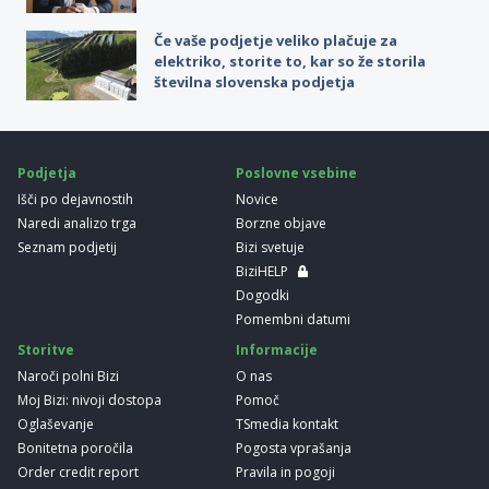
Če vaše podjetje veliko plačuje za
elektriko, storite to, kar so že storila
številna slovenska podjetja
Podjetja
Poslovne vsebine
Išči po dejavnostih
Novice
Naredi analizo trga
Borzne objave
Seznam podjetij
Bizi svetuje
BiziHELP
Dogodki
Pomembni datumi
Storitve
Informacije
Naroči polni Bizi
O nas
Moj Bizi: nivoji dostopa
Pomoč
Oglaševanje
TSmedia kontakt
Bonitetna poročila
Pogosta vprašanja
Order credit report
Pravila in pogoji