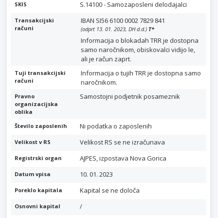
S.14100 - Samozaposleni delodajalci
SKIS
IBAN SI56 6100 0002 7829 841
Transakcijski
računi
(odprt 13. 01. 2023, DH d.d.)
T
*
Informacija o blokadah TRR je dostopna
samo naročnikom, obiskovalci vidijo le,
ali je račun zaprt.
Informacija o tujih TRR je dostopna samo
Tuji transakcijski
računi
naročnikom.
Samostojni podjetnik posameznik
Pravno
organizacijska
oblika
Ni podatka o zaposlenih
Število zaposlenih
Velikost RS se ne izračunava
Velikost v RS
AJPES, izpostava Nova Gorica
Registrski organ
10. 01. 2023
Datum vpisa
Kapital se ne določa
Poreklo kapitala
/
Osnovni kapital