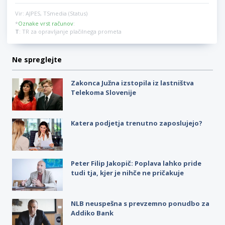
Vir: AJPES, TSmedia (Status)
*
Oznake vrst računov
:
T
: TR za opravljanje plačilnega prometa
Ne spreglejte
Zakonca Južna izstopila iz lastništva
Telekoma Slovenije
Katera podjetja trenutno zaposlujejo?
Peter Filip Jakopič: Poplava lahko pride
tudi tja, kjer je nihče ne pričakuje
NLB neuspešna s prevzemno ponudbo za
Addiko Bank