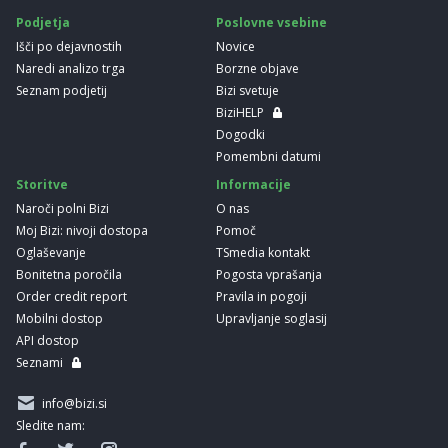
Podjetja
Poslovne vsebine
Išči po dejavnostih
Novice
Naredi analizo trga
Borzne objave
Seznam podjetij
Bizi svetuje
BiziHELP
Dogodki
Pomembni datumi
Storitve
Informacije
Naroči polni Bizi
O nas
Moj Bizi: nivoji dostopa
Pomoč
Oglaševanje
TSmedia kontakt
Bonitetna poročila
Pogosta vprašanja
Order credit report
Pravila in pogoji
Mobilni dostop
Upravljanje soglasij
API dostop
Seznami
info@bizi.si
Sledite nam: