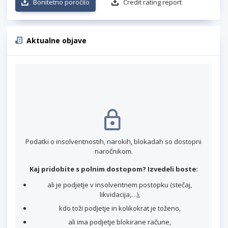
Bonitetno poročilo
Credit rating report
Aktualne objave
Podatki o insolventnostih, narokih, blokadah so dostopni
naročnikom.
Kaj pridobite s polnim dostopom? Izvedeli boste:
ali je podjetje v insolventnem postopku (stečaj,
likvidacija,…),
kdo toži podjetje in kolikokrat je toženo,
ali ima podjetje blokirane račune,