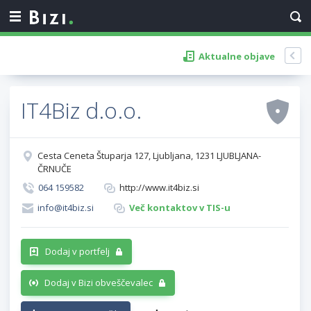
Aktualne objave
IT4Biz d.o.o.
Cesta Ceneta Štuparja 127, Ljubljana, 1231 LJUBLJANA-
ČRNUČE
064 159582
http://www.it4biz.si
info@it4biz.si
Več kontaktov v TIS-u
Dodaj v portfelj
Dodaj v Bizi obveščevalec