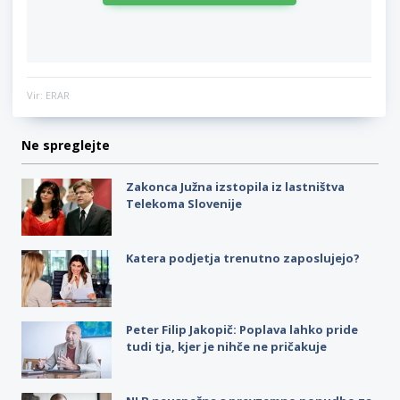
Vir: ERAR
Ne spreglejte
Zakonca Južna izstopila iz lastništva
Telekoma Slovenije
Katera podjetja trenutno zaposlujejo?
Peter Filip Jakopič: Poplava lahko pride
tudi tja, kjer je nihče ne pričakuje