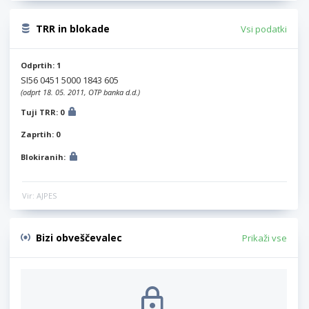
TRR in blokade
Vsi podatki
Odprtih: 1
SI56 0451 5000 1843 605
(odprt 18. 05. 2011, OTP banka d.d.)
Tuji TRR: 0
Zaprtih: 0
Blokiranih:
Vir: AJPES
Bizi obveščevalec
Prikaži vse