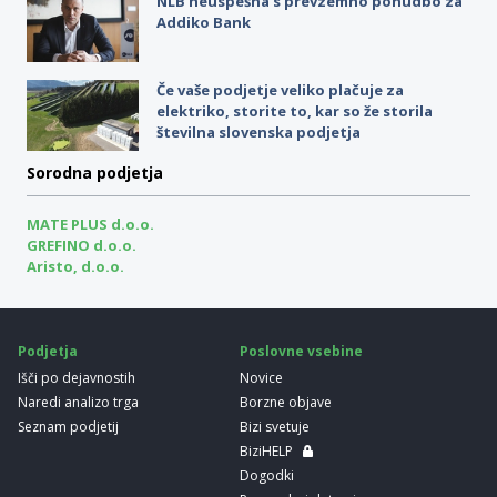
NLB neuspešna s prevzemno ponudbo za
Addiko Bank
Če vaše podjetje veliko plačuje za
elektriko, storite to, kar so že storila
številna slovenska podjetja
Sorodna podjetja
MATE PLUS d.o.o.
GREFINO d.o.o.
Aristo, d.o.o.
Podjetja
Poslovne vsebine
Išči po dejavnostih
Novice
Naredi analizo trga
Borzne objave
Seznam podjetij
Bizi svetuje
BiziHELP
Dogodki