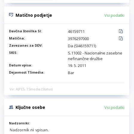
Matično podjetje
Vsi podatki
Davčna številka SI:
46159711
Matična:
3976297000
Zavezanec za DDV:
Da (SI46159711)
SKIS:
S.11002 - Nacionalne zasebne
nefinančne družbe
Datum vpisa:
19. 5. 2011
Dejavnost TSmedia:
Bar
Vir: AJPES, TSmedia (Status)
Ključne osebe
Vsi podatki
Nadzorniki: