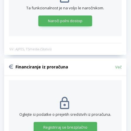
Ta funkcionalnost je na voljo le naročnikom.
Naroči polni dostop
Vir: AJPES, TSmedia (Status)
Financiranje iz proračuna
Več
Oglejte si podatke o prejetih sredstvih iz proračuna.
Registriraj se brezplačno