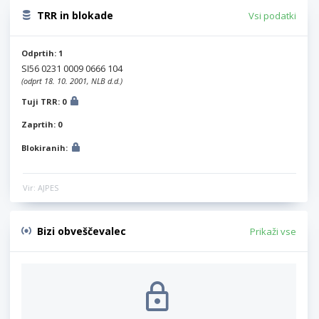
TRR in blokade
Vsi podatki
Odprtih: 1
SI56 0231 0009 0666 104
(odprt 18. 10. 2001, NLB d.d.)
Tuji TRR: 0
Zaprtih: 0
Blokiranih:
Vir: AJPES
Bizi obveščevalec
Prikaži vse