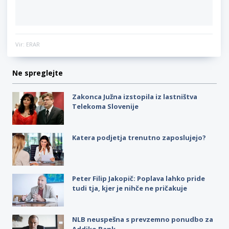
Vir: ERAR
Ne spreglejte
Zakonca Južna izstopila iz lastništva
Telekoma Slovenije
Katera podjetja trenutno zaposlujejo?
Peter Filip Jakopič: Poplava lahko pride
tudi tja, kjer je nihče ne pričakuje
NLB neuspešna s prevzemno ponudbo za
Addiko Bank