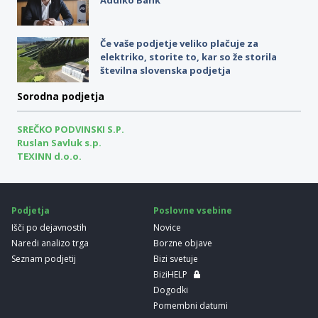
Če vaše podjetje veliko plačuje za
elektriko, storite to, kar so že storila
številna slovenska podjetja
Sorodna podjetja
SREČKO PODVINSKI S.P.
Ruslan Savluk s.p.
TEXINN d.o.o.
Podjetja
Poslovne vsebine
Išči po dejavnostih
Novice
Naredi analizo trga
Borzne objave
Seznam podjetij
Bizi svetuje
BiziHELP
Dogodki
Pomembni datumi