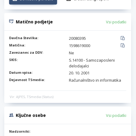
Matično podjetje
Vsi podatki
Davčna številka:
20080395
Matična:
1598619000
Zavezanec za DDV:
Ne
SKIS:
S.14100 - Samozaposleni
delodajalci
Datum vpisa:
20. 10. 2001
Dejavnost TSmedia:
Računalništvo in informatika
Vir: AJPES, TSmedia (Status)
Ključne osebe
Vsi podatki
Nadzorniki: