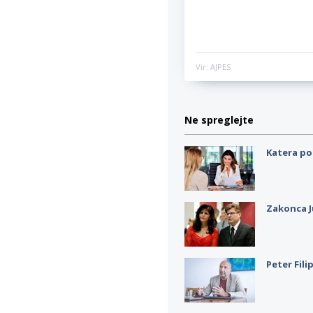
Vir: AJPES
Ne spreglejte
Katera po
Zakonca J
Peter Fili