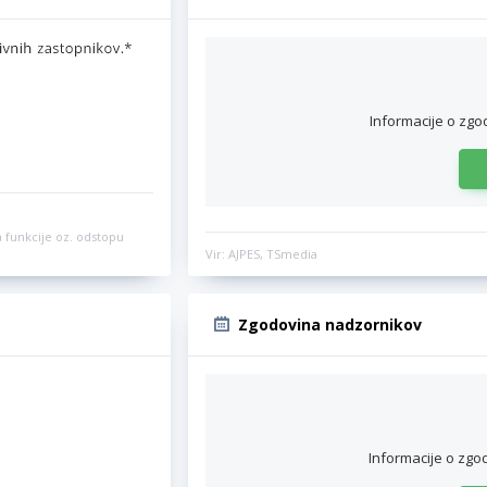
Informacije o zgo
 funkcije oz. odstopu
Vir: AJPES, TSmedia
Zgodovina nadzornikov
Informacije o zgo