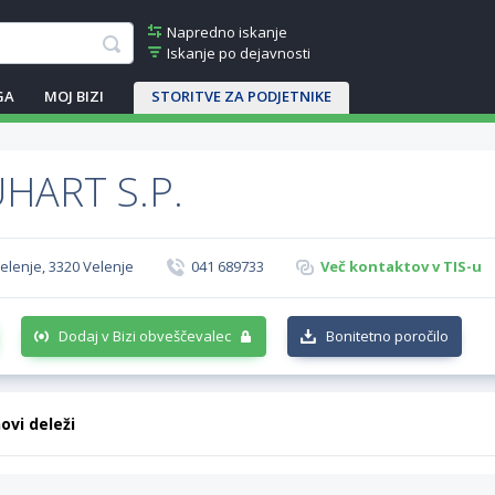
Napredno iskanje
Iskanje po dejavnosti
GA
MOJ BIZI
STORITVE ZA PODJETNIKE
UHART S.P.
elenje, 3320 Velenje
041 689733
Več kontaktov v TIS-u
Dodaj v Bizi obveščevalec
Bonitetno poročilo
hovi deleži