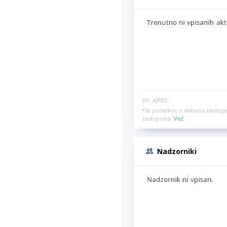
Vir: AJPES
*Ni podatkov o datumu nastopa
zastopnika.
Več
Nadzorniki