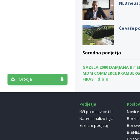
NLB neus
Če vaše po
Sorodna podjetja
GAZELA 2000 DAMJANA BITEN
MDM COMMERCE KRAMBERGER 
Orodja
FIRAST d.o.o.
Podjetja
Poslov
Išči po dejavnostih
Novice
Naredi analizo trga
Borzne
Seznam podjetij
Bizi sv
BiziHE
Dogod