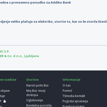
pešna s prevzemno ponudbo za Addiko Bank
djetje veliko plačuje za elektriko, storite to, kar so že storila štev
C S.P.
& Co. d.n.o., Ljubljana
ne vsebine
Storitve
Informacije
Naroči polni Bizi
O nas
 objave
Moj Bizi: nivoji
Pomoč
dostopa
etuje
TSmedia kontakt
Oglaševanje
LP
Pogosta vprašanja
Bonitetna poročila
ki
Pravila in pogoji