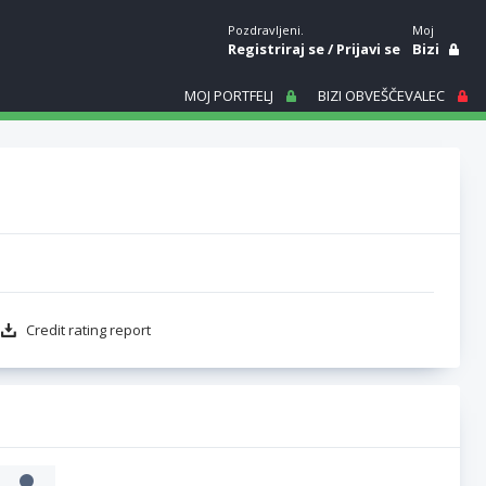
Pozdravljeni.
Moj
Registriraj se
/
Prijavi se
Bizi
MOJ PORTFELJ
BIZI OBVEŠČEVALEC
Credit rating report