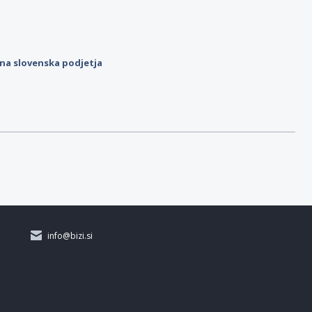
ilna slovenska podjetja
info@bizi.si