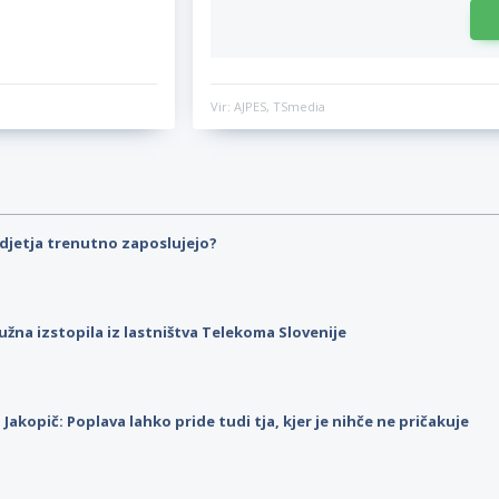
Vir: AJPES, TSmedia
djetja trenutno zaposlujejo?
užna izstopila iz lastništva Telekoma Slovenije
p Jakopič: Poplava lahko pride tudi tja, kjer je nihče ne pričakuje