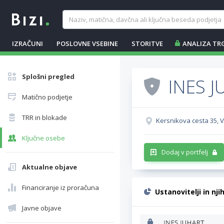
IZRAČUNI
POSLOVNE VSEBINE
STORITVE
ANALIZA TR
Splošni pregled
INES J
Matično podjetje
TRR in blokade
Kersnikova cesta 35, V
Ključne osebe
Dodaj v portfelj
Aktualne objave
Financiranje iz proračuna
Ustanovitelji in nji
Javne objave