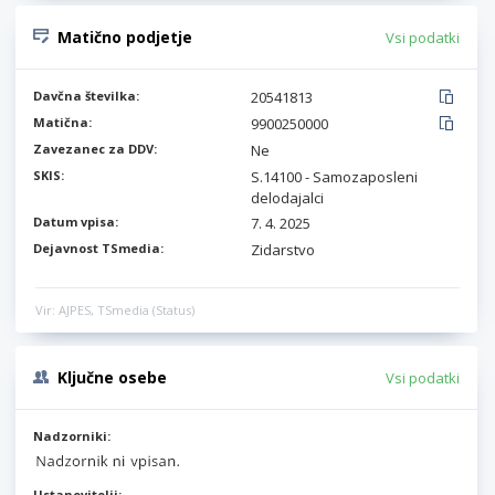
Matično podjetje
Vsi podatki
Davčna številka:
20541813
Matična:
9900250000
Zavezanec za DDV:
Ne
SKIS:
S.14100 - Samozaposleni
delodajalci
Datum vpisa:
7. 4. 2025
Dejavnost TSmedia:
Zidarstvo
Vir: AJPES, TSmedia (Status)
Ključne osebe
Vsi podatki
Nadzorniki:
Ustanovitelji: