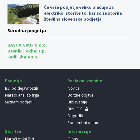
Če vaše podjetje veliko plačuje za
elektriko, storite to, kar so že storila
številna slovenska podjetja
Sorodna podjetja
BASHA GRUP d.o.o.
Besnik Hoxhaj s.p.
Fadil Shala s.p.
Podjetja
Poslovne vsebine
Išči po dejavnostih
Novice
Naredi analizo trga
Borzne objave
Seznam podjetij
Bizi svetuje
BiziHELP
Dogodki
Pomembni datumi
Storitve
Informacije
Naroči polni Bizi
O nas