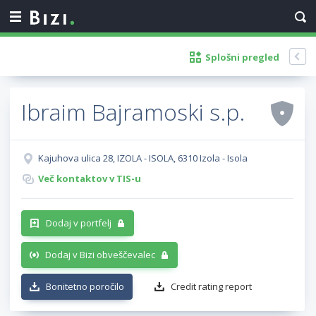
Splošni pregled
Ibraim Bajramoski s.p.
Kajuhova ulica 28, IZOLA - ISOLA, 6310 Izola - Isola
Več kontaktov v TIS-u
Dodaj v portfelj
Dodaj v Bizi obveščevalec
Bonitetno poročilo
Credit rating report