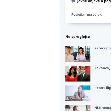
Javne objave o pod
Podjetje nima objav.
Ne spreglejte
Katera po
Zakonca J
Peter Fili
NLB neus