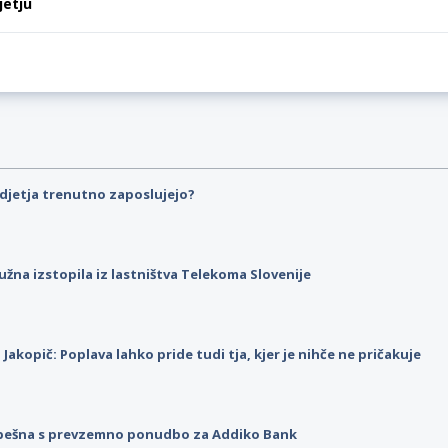
jetju
djetja trenutno zaposlujejo?
užna izstopila iz lastništva Telekoma Slovenije
p Jakopič: Poplava lahko pride tudi tja, kjer je nihče ne pričakuje
pešna s prevzemno ponudbo za Addiko Bank