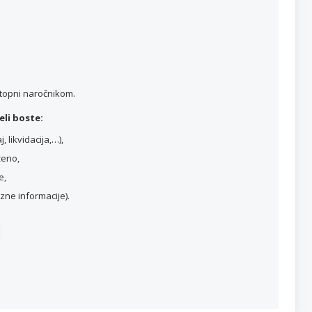
stopni naročnikom.
li boste:
 likvidacija,…),
ženo,
e,
ne informacije).