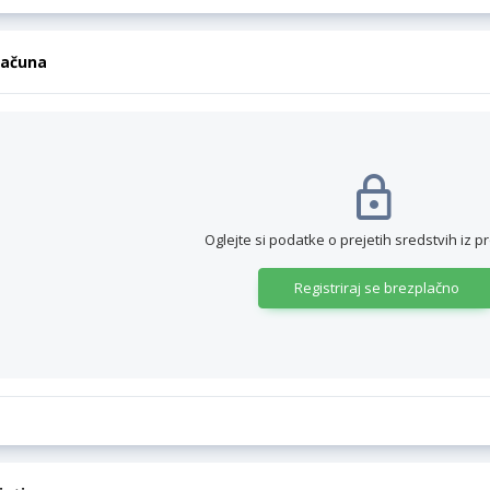
računa
Oglejte si podatke o prejetih sredstvih iz p
Registriraj se brezplačno