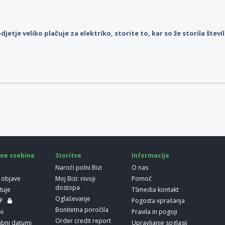
djetje veliko plačuje za elektriko, storite to, kar so že storila štev
ne vsebine
Storitve
Informacije
Naroči polni Bizi
O nas
 objave
Moj Bizi: nivoji
Pomoč
dostopa
etuje
TSmedia kontakt
Oglaševanje
LP
Pogosta vprašanja
Bonitetna poročila
ki
Pravila in pogoji
Order credit report
bni datumi
Upravljanje soglasij