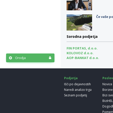
Če vaše po
Sorodna podjetja
FIN PORTAS, d.o.o.
KOLOVOZ d.o.o.
Orodja
AOP-BANKAT d.o.o.
Podjetja
Poslov
Išči po dejavnostih
Novice
Naredi analizo trga
Borzne
Seznam podjetij
Bizi sv
BiziHE
Dogod
Pomem