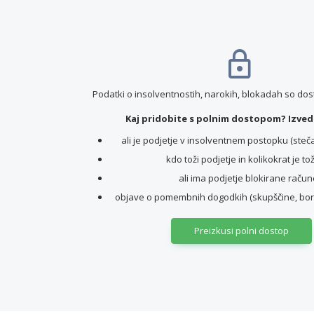
Podatki o insolventnostih, narokih, blokadah so do
Kaj pridobite s polnim dostopom? Izvede
ali je podjetje v insolventnem postopku (stečaj,
kdo toži podjetje in kolikokrat je to
ali ima podjetje blokirane račun
objave o pomembnih dogodkih (skupščine, borz
Preizkusi polni dostop