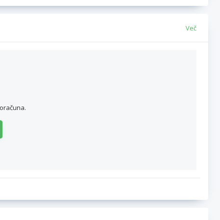
Več
roračuna.