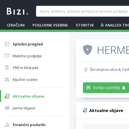
IZRAČUNI
POSLOVNE VSEBINE
STORITVE
ANALIZA TR
Splošni pregled
HERMEL
Matično podjetje
TRR in blokade
Šercerjeva ulica 8, Ce
Ključne osebe
Dodaj v portfelj
Aktualne objave
Javne objave
Aktualne objave
Finančni podatki