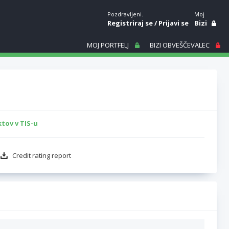
Pozdravljeni.
Moj
Registriraj se
/
Prijavi se
Bizi
MOJ PORTFELJ
BIZI OBVEŠČEVALEC
tov v TIS-u
Credit rating report