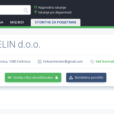
Napredno iskanje
Iskanje po dejavnosti
GA
MOJ BIZI
STORITVE ZA PODJETNIKE
IN d.o.o.
rknica, 1380 Cerknica
hribarmeister@gmail.com
Več kontak
Dodaj v Bizi obveščevalec
Bonitetno poročilo