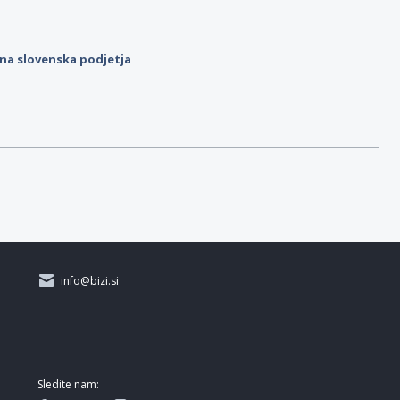
ilna slovenska podjetja
info@bizi.si
Sledite nam: