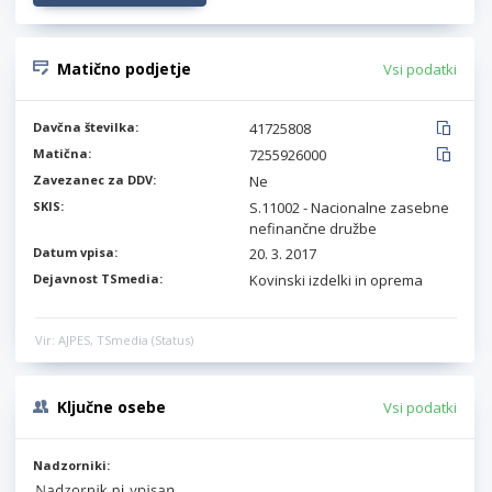
Matično podjetje
Vsi podatki
Davčna številka:
41725808
Matična:
7255926000
Zavezanec za DDV:
Ne
SKIS:
S.11002 - Nacionalne zasebne
nefinančne družbe
Datum vpisa:
20. 3. 2017
Dejavnost TSmedia:
Kovinski izdelki in oprema
Vir: AJPES, TSmedia (Status)
Ključne osebe
Vsi podatki
Nadzorniki: