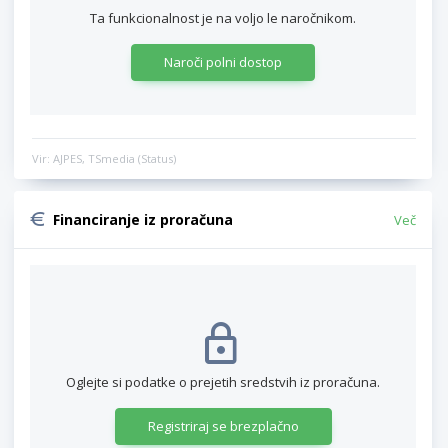
Ta funkcionalnost je na voljo le naročnikom.
Naroči polni dostop
Vir: AJPES, TSmedia (Status)
Financiranje iz proračuna
Več
Oglejte si podatke o prejetih sredstvih iz proračuna.
Registriraj se brezplačno