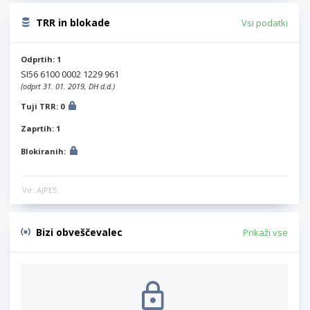
TRR in blokade
Vsi podatki
Odprtih: 1
SI56 6100 0002 1229 961
(odprt 31. 01. 2019, DH d.d.)
Tuji TRR: 0
Zaprtih: 1
Blokiranih:
Vir: AJPES
Bizi obveščevalec
Prikaži vse