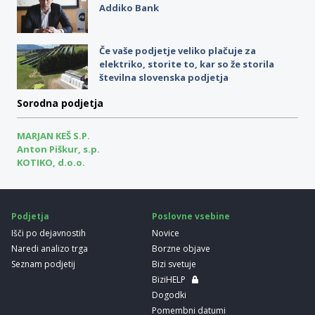
Addiko Bank
Če vaše podjetje veliko plačuje za
elektriko, storite to, kar so že storila
številna slovenska podjetja
Sorodna podjetja
MARJAN KEŠ S.P.
Anton Piškur, s.p.
KOTIKO, d.o.o.
Podjetja
Poslovne vsebine
Išči po dejavnostih
Novice
Naredi analizo trga
Borzne objave
Seznam podjetij
Bizi svetuje
BiziHELP
Dogodki
Pomembni datumi