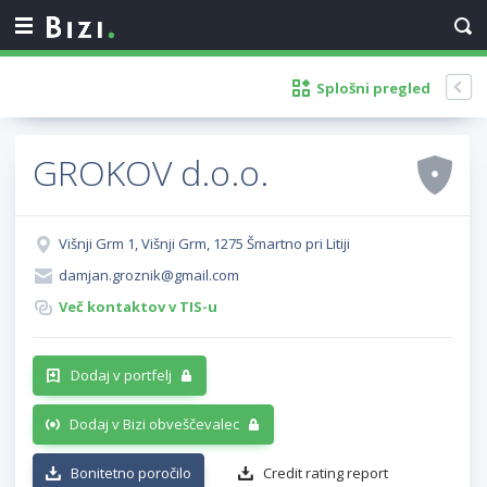
Splošni pregled
GROKOV d.o.o.
Višnji Grm 1, Višnji Grm, 1275 Šmartno pri Litiji
damjan.groznik@gmail.com
Več kontaktov v TIS-u
Dodaj v portfelj
Dodaj v Bizi obveščevalec
Bonitetno poročilo
Credit rating report