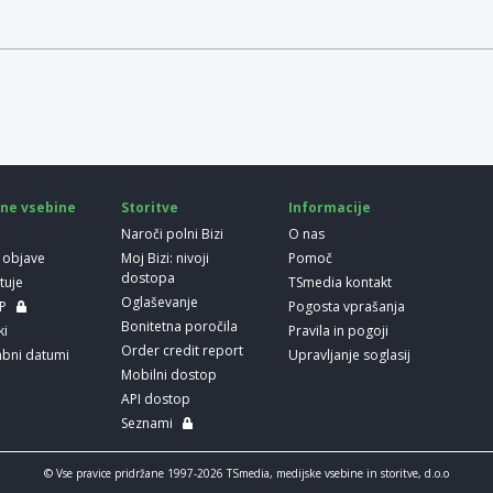
ne vsebine
Storitve
Informacije
Naroči polni Bizi
O nas
 objave
Moj Bizi: nivoji
Pomoč
dostopa
etuje
TSmedia kontakt
Oglaševanje
LP
Pogosta vprašanja
Bonitetna poročila
ki
Pravila in pogoji
Order credit report
bni datumi
Upravljanje soglasij
Mobilni dostop
API dostop
Seznami
© Vse pravice pridržane 1997-2026 TSmedia, medijske vsebine in storitve, d.o.o