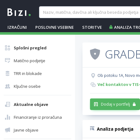
IZRAČUNI
POSLOVNE VSEBINE
STORITVE
ANALIZA TR
Splošni pregled
GRADB
Matično podjetje
TRR in blokade
Ob potoku 1A, Novo m
Več kontaktov v TIS
Ključne osebe
Dodaj v portfelj
Aktualne objave
Financiranje iz proračuna
Analiza podjetja
Javne objave