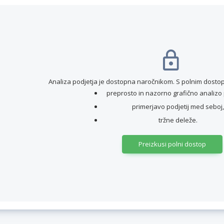
Analiza podjetja je dostopna naročnikom. S polnim dostop
preprosto in nazorno grafično analizo 
primerjavo podjetij med seboj,
tržne deleže.
Preizkusi polni dostop