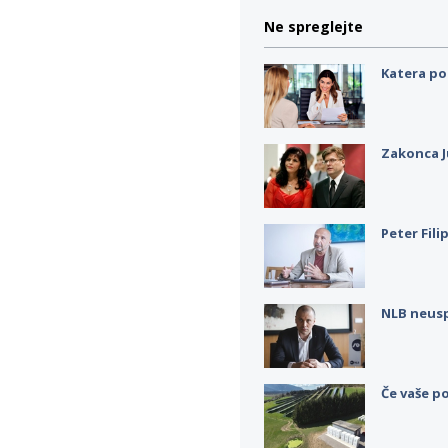
Ne spreglejte
Katera po
Zakonca J
Peter Fili
NLB neus
Če vaše po