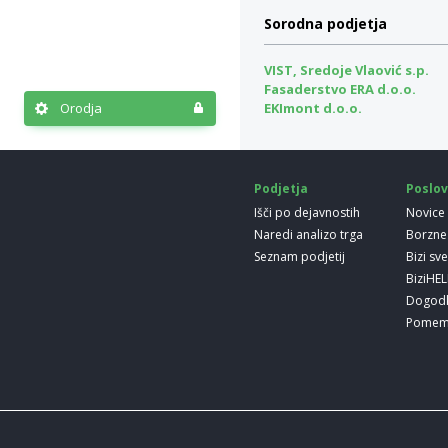
Sorodna podjetja
VIST, Sredoje Vlaović s.p.
Fasaderstvo ERA d.o.o.
Orodja
EKImont d.o.o.
Podjetja
Poslov
Išči po dejavnostih
Novice
Naredi analizo trga
Borzne
Seznam podjetij
Bizi sv
BiziHE
Dogod
Pomem