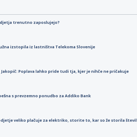
djetja trenutno zaposlujejo?
užna izstopila iz lastništva Telekoma Slovenije
p Jakopič: Poplava lahko pride tudi tja, kjer je nihče ne pričakuje
pešna s prevzemno ponudbo za Addiko Bank
djetje veliko plačuje za elektriko, storite to, kar so že storila štev