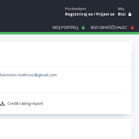
Pozdravljeni.
Moj
Registriraj se
/
Prijavi se
Bizi
MOJ PORTFELJ
BIZI OBVEŠČEVALEC
dbenistvo.matkovic@gmail.com
Credit rating report