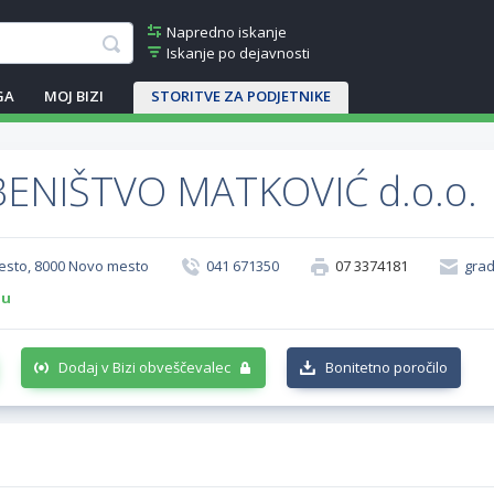
Napredno iskanje
Iskanje po dejavnosti
GA
MOJ BIZI
STORITVE ZA PODJETNIKE
ENIŠTVO MATKOVIĆ d.o.o.
esto, 8000 Novo mesto
041 671350
07 3374181
gra
-u
Dodaj v Bizi obveščevalec
Bonitetno poročilo