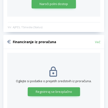
Naroči polni dostop
Vir: AJPES, TSmedia (Status)
Financiranje iz proračuna
Več
Oglejte si podatke o prejetih sredstvih iz proračuna.
Registriraj se brezplačno