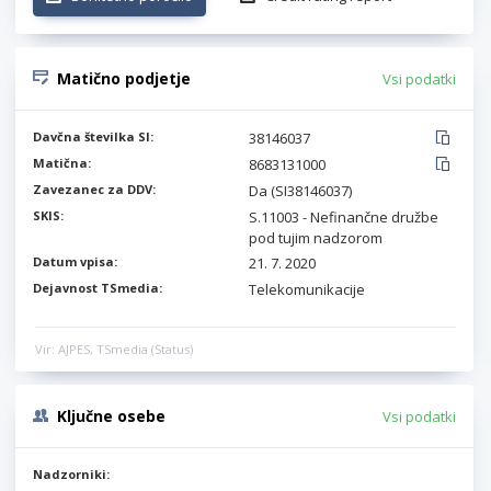
Matično podjetje
Vsi podatki
Davčna številka SI:
38146037
Matična:
8683131000
Zavezanec za DDV:
Da (SI38146037)
SKIS:
S.11003 - Nefinančne družbe
pod tujim nadzorom
Datum vpisa:
21. 7. 2020
Dejavnost TSmedia:
Telekomunikacije
Vir: AJPES, TSmedia (Status)
Ključne osebe
Vsi podatki
Nadzorniki: