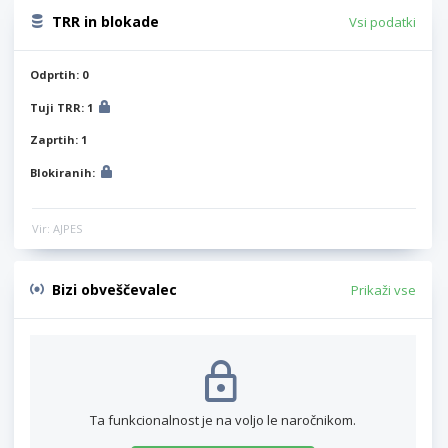
TRR in blokade
Vsi podatki
Odprtih: 0
Tuji TRR: 1
Zaprtih: 1
Blokiranih:
Vir: AJPES
Bizi obveščevalec
Prikaži vse
Ta funkcionalnost je na voljo le naročnikom.