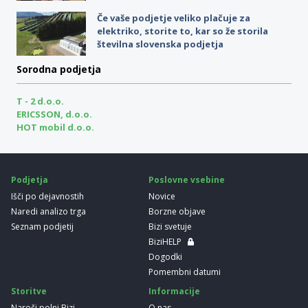
Če vaše podjetje veliko plačuje za
elektriko, storite to, kar so že storila
številna slovenska podjetja
Sorodna podjetja
T - 2 d.o.o.
ERICSSON, d.o.o.
HOT mobil d.o.o.
Podjetja
Poslovne vsebine
Išči po dejavnostih
Novice
Naredi analizo trga
Borzne objave
Seznam podjetij
Bizi svetuje
BiziHELP
Dogodki
Pomembni datumi
Storitve
Informacije
Naroči polni Bizi
O nas