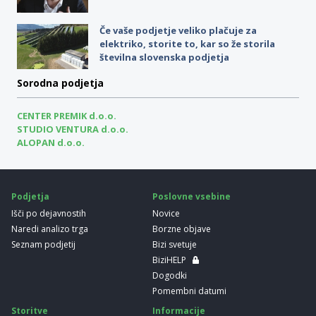
Če vaše podjetje veliko plačuje za
elektriko, storite to, kar so že storila
številna slovenska podjetja
Sorodna podjetja
CENTER PREMIK d.o.o.
STUDIO VENTURA d.o.o.
ALOPAN d.o.o.
Podjetja
Poslovne vsebine
Išči po dejavnostih
Novice
Naredi analizo trga
Borzne objave
Seznam podjetij
Bizi svetuje
BiziHELP
Dogodki
Pomembni datumi
Storitve
Informacije