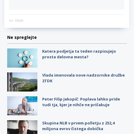
Vir: ERAR
Ne spreglejte
Katera podjetja ta teden razpisujejo
prosta delovna mesta?
Vlada imenovala nove nadzornike družbe
2TDK
Peter Filip Jakopič: Poplava lahko pride
tudi tja, kjer je nihče ne pričakuje
Skupina NLB v prvem polletju z 252,4
milijona evrov čistega dobička