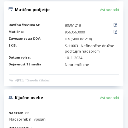
Matično podjetje
Vsi podatki
Davčna številka SI:
80361218
Matična:
9563563000
Zavezanec za DDV:
Da (SI80361218)
SKIS:
S.11003 - Nefinančne družbe
pod tujim nadzorom
Datum vpisa:
10. 1. 2024
Dejavnost TSmedia:
Nepremičnine
Vir: AJPES, TSmedia (Status)
Ključne osebe
Vsi podatki
Nadzorniki:
Ustanovitelji: