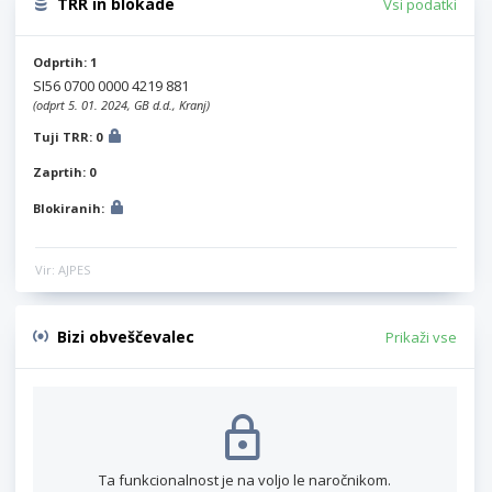
TRR in blokade
Vsi podatki
Odprtih: 1
SI56 0700 0000 4219 881
(odprt 5. 01. 2024, GB d.d., Kranj)
Tuji TRR: 0
Zaprtih: 0
Blokiranih:
Vir: AJPES
Bizi obveščevalec
Prikaži vse
Ta funkcionalnost je na voljo le naročnikom.