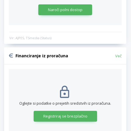
Naroči polni dostop
Vir: AJPES, TSmedia (Status)
Financiranje iz proračuna
Več
Oglejte si podatke o prejetih sredstvih iz proračuna.
Registriraj se brezplačno