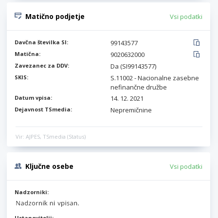
Matično podjetje
Vsi podatki
Davčna številka SI:
99143577
Matična:
9020632000
Zavezanec za DDV:
Da (SI99143577)
SKIS:
S.11002 - Nacionalne zasebne
nefinančne družbe
Datum vpisa:
14. 12. 2021
Dejavnost TSmedia:
Nepremičnine
Vir: AJPES, TSmedia (Status)
Ključne osebe
Vsi podatki
Nadzorniki:
Ustanovitelji: