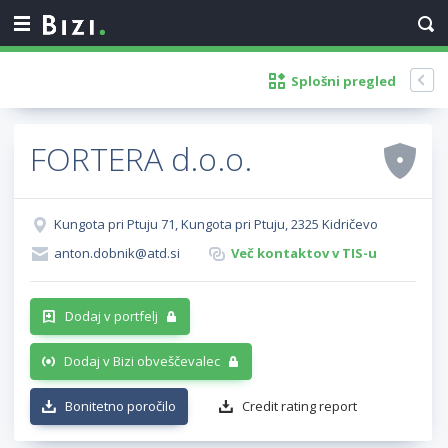
Splošni pregled
FORTERA d.o.o.
Kungota pri Ptuju 71, Kungota pri Ptuju, 2325 Kidričevo
anton.dobnik@atd.si
Več kontaktov v TIS-u
Dodaj v portfelj
Dodaj v Bizi obveščevalec
Bonitetno poročilo
Credit rating report