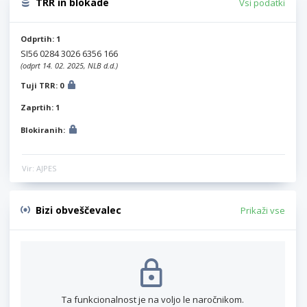
TRR in blokade
Vsi podatki
Odprtih: 1
SI56 0284 3026 6356 166
(odprt 14. 02. 2025, NLB d.d.)
Tuji TRR: 0
Zaprtih: 1
Blokiranih:
Vir: AJPES
Bizi obveščevalec
Prikaži vse
Ta funkcionalnost je na voljo le naročnikom.