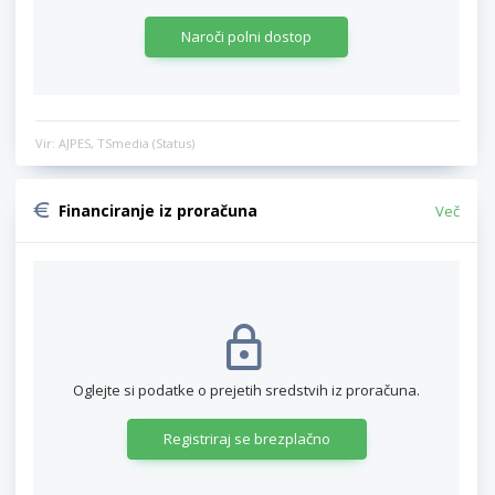
Naroči polni dostop
Vir: AJPES, TSmedia (Status)
Financiranje iz proračuna
Več
Oglejte si podatke o prejetih sredstvih iz proračuna.
Registriraj se brezplačno