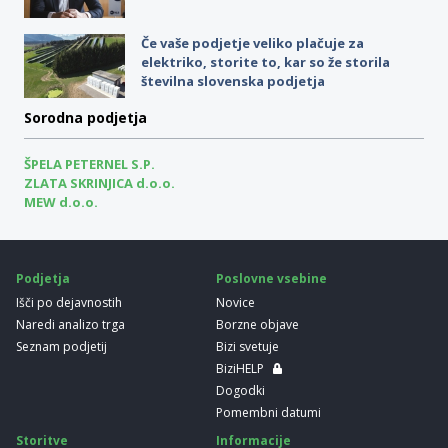
Če vaše podjetje veliko plačuje za
elektriko, storite to, kar so že storila
številna slovenska podjetja
Sorodna podjetja
ŠPELA PETERNEL S.P.
ZLATA SKRINJICA d.o.o.
MEW d.o.o.
Podjetja
Poslovne vsebine
Išči po dejavnostih
Novice
Naredi analizo trga
Borzne objave
Seznam podjetij
Bizi svetuje
BiziHELP
Dogodki
Pomembni datumi
Storitve
Informacije