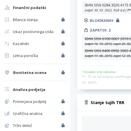
IBAN SI56 0284 3026 4173 
Finančni podatki
(odprt 30. 03. 2022, NLB d.d.)
T
*
Bilanca stanja
BLOKIRANIH:
ZAPRTIH:
2
Izkaz poslovnega izida
IBAN SI56 6100 0001 2019 
Kazalniki
(odprt 16. 10. 2015, zaprt 26. 
IBAN SI56 6400 0992 3063 
Letna poročila
(odprt 11. 06. 2019, zaprt 12. 
*
Oznake vrst računov
:
Bonitetna ocena
*T: TR za opravljanje plačilne
Vir: AJPES
Analiza podjetja
Primerjava podjetij
Stanje tujih TRR
Grafična analiza
Tržni delež