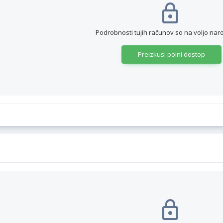
Podrobnosti tujih računov so na voljo nar
Preizkusi polni dostop