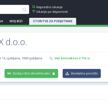
Napredno iskanje
Iskanje po dejavnosti
GA
MOJ BIZI
STORITVE ZA PODJETNIKE
 d.o.o.
 13, Ljubljana, 1000 Ljubljana
Več kontaktov v TIS-u
Dodaj v Bizi obveščevalec
Bonitetno poročilo