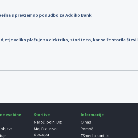
pešna s prevzemno ponudbo za Addiko Bank
djetje veliko plačuje za elektriko, storite to, kar so že storila štev
ne vsebine
Storitve
Informacije
Naroči polni Bizi
O nas
 objave
Moj Bizi: nivoji
Pomoč
dostopa
etuje
TSmedia kontakt