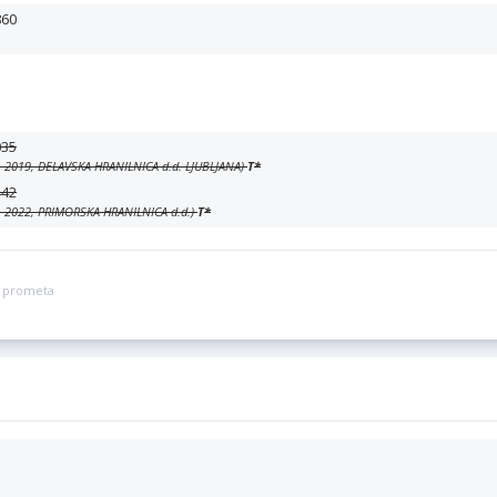
860
035
06. 2019, DELAVSKA HRANILNICA d.d. LJUBLJANA)
T
*
442
05. 2022, PRIMORSKA HRANILNICA d.d.)
T
*
ga prometa