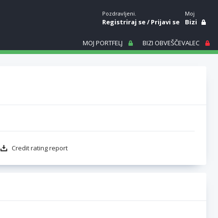
Pozdravljeni.
Moj
Registriraj se
/
Prijavi se
Bizi
MOJ PORTFELJ
BIZI OBVEŠČEVALEC
Credit rating report