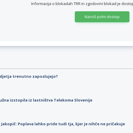
Informacija o blokadah TRR in zgodovini blokad je dos
Naroči polni dostop
djetja trenutno zaposlujejo?
užna izstopila iz lastništva Telekoma Slovenije
p Jakopič: Poplava lahko pride tudi tja, kjer je nihče ne pričakuje