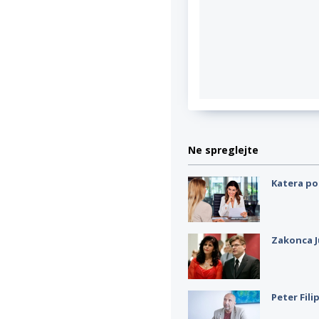
Ne spreglejte
Katera po
Zakonca J
Peter Fili