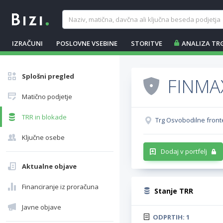
IZRAČUNI
POSLOVNE VSEBINE
STORITVE
ANALIZA TR
Splošni pregled
FINMAX
Matično podjetje
TRR in blokade
Trg Osvobodilne fronte
Ključne osebe
Dodaj v portfelj
Aktualne objave
Financiranje iz proračuna
Stanje TRR
Javne objave
ODPRTIH:
1