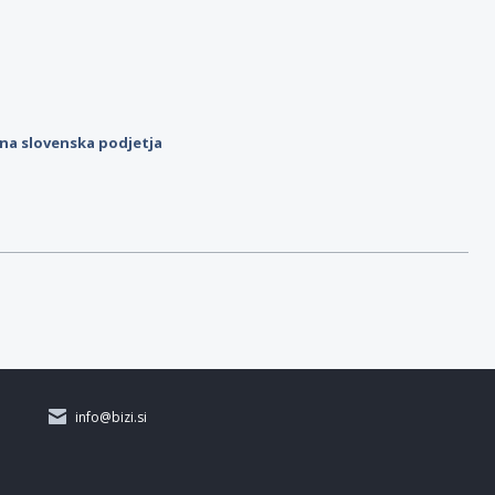
ilna slovenska podjetja
info@bizi.si