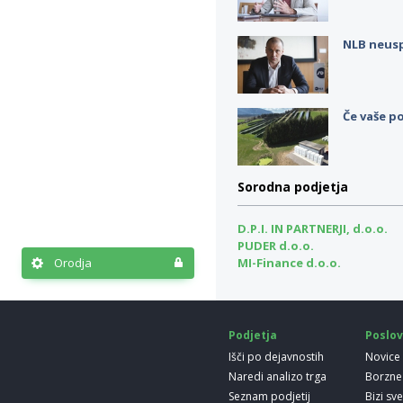
NLB neus
Če vaše po
Sorodna podjetja
D.P.I. IN PARTNERJI, d.o.o.
PUDER d.o.o.
Orodja
MI-Finance d.o.o.
Podjetja
Poslov
Išči po dejavnostih
Novice
Naredi analizo trga
Borzne
Seznam podjetij
Bizi sv