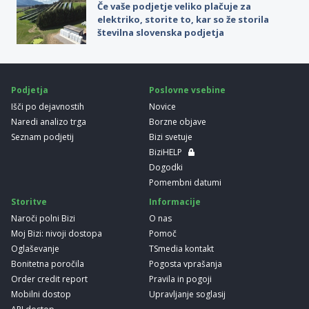
Če vaše podjetje veliko plačuje za
elektriko, storite to, kar so že storila
številna slovenska podjetja
Podjetja
Poslovne vsebine
Išči po dejavnostih
Novice
Naredi analizo trga
Borzne objave
Seznam podjetij
Bizi svetuje
BiziHELP
Dogodki
Pomembni datumi
Storitve
Informacije
Naroči polni Bizi
O nas
Moj Bizi: nivoji dostopa
Pomoč
Oglaševanje
TSmedia kontakt
Bonitetna poročila
Pogosta vprašanja
Order credit report
Pravila in pogoji
Mobilni dostop
Upravljanje soglasij