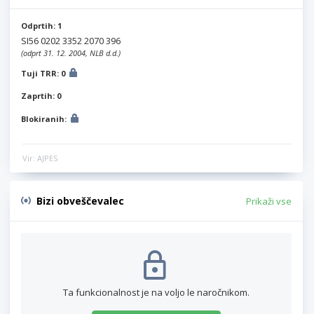
Odprtih: 1
SI56 0202 3352 2070 396
(odprt 31. 12. 2004, NLB d.d.)
Tuji TRR: 0
Zaprtih: 0
Blokiranih:
Vir: AJPES
Bizi obveščevalec
Prikaži vse
Ta funkcionalnost je na voljo le naročnikom.