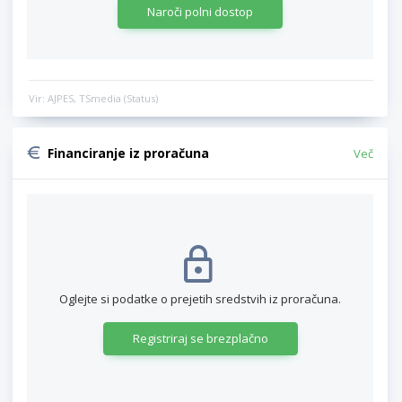
Naroči polni dostop
Vir: AJPES, TSmedia (Status)
Financiranje iz proračuna
Več
Oglejte si podatke o prejetih sredstvih iz proračuna.
Registriraj se brezplačno