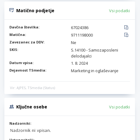
Matično podjetje
Vsi podatki
Davčna številka:
67024386
Matična:
9711198000
Zavezanec za DDV:
Ne
SKIS:
S.14100 - Samozaposleni
delodajalci
Datum vpisa:
1. 8. 2024
Dejavnost TSmedia:
Marketing in oglaševanje
Vir: AJPES, TSmedia (Status)
Ključne osebe
Vsi podatki
Nadzorniki:
Ustanovitelji: