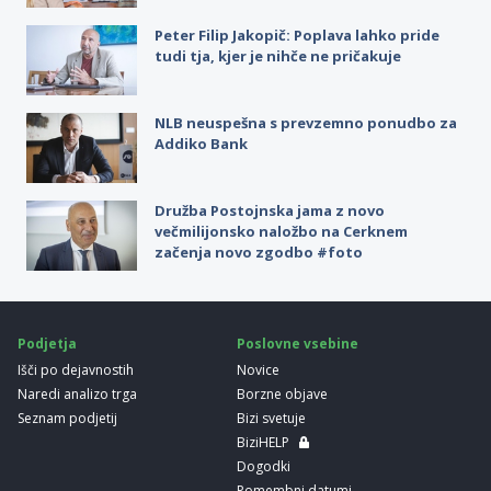
Peter Filip Jakopič: Poplava lahko pride
tudi tja, kjer je nihče ne pričakuje
NLB neuspešna s prevzemno ponudbo za
Addiko Bank
Družba Postojnska jama z novo
večmilijonsko naložbo na Cerknem
začenja novo zgodbo #foto
Podjetja
Poslovne vsebine
Išči po dejavnostih
Novice
Naredi analizo trga
Borzne objave
Seznam podjetij
Bizi svetuje
BiziHELP
Dogodki
Pomembni datumi