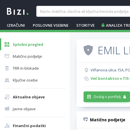
IZRAČUNI
POSLOVNE VSEBINE
STORITVE
ANALIZA TR
Splošni pregled
EMIL L
Matično podjetje
TRR in blokade
Vilfanova ulica 15A, 
Več kontaktov v TIS
Ključne osebe
Dodaj v portfelj
Aktualne objave
Javne objave
Matično podjetje
Finančni podatki