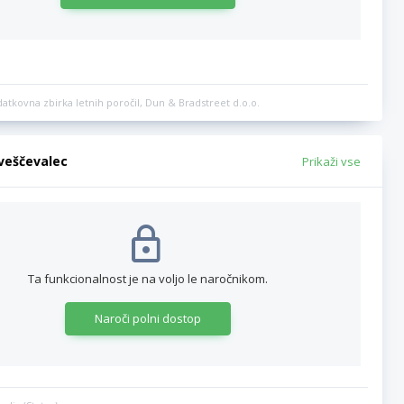
datkovna zbirka letnih poročil, Dun & Bradstreet d.o.o.
bveščevalec
Prikaži vse
Ta funkcionalnost je na voljo le naročnikom.
Naroči polni dostop