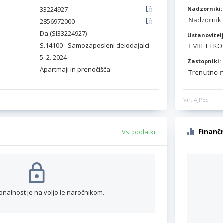
33224927
Nadzorniki:
2856972000
Da (SI33224927)
Ustanovitelj
S.14100 - Samozaposleni delodajalci
5. 2. 2024
Zastopniki:
Apartmaji in prenočišča
Vir: AJPES
Finanč
Vsi podatki
onalnost je na voljo le naročnikom.