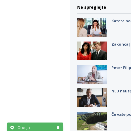
Ne spreglejte
Katera po
Zakonca J
Peter Fili
NLB neus
Če vaše po
Orodja