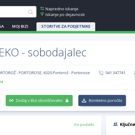
Napredno iskanje
Iskanje po dejavnosti
GA
MOJ BIZI
STORITVE ZA PODJETNIKE
EKO - sobodajalec
PORTOROŽ - PORTOROSE, 6320 Portorož - Portorose
041 347741
-u
Dodaj v Bizi obveščevalec
Bonitetno poročilo
Ključn
Vsi podatki