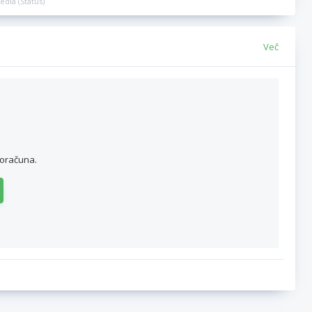
edia (Status)
Več
roračuna.