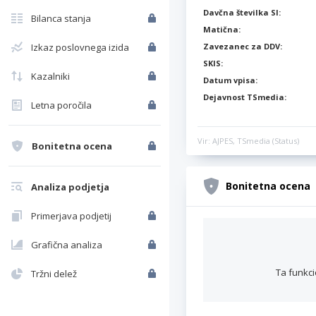
Davčna številka SI:
Bilanca stanja
Matična:
Izkaz poslovnega izida
Zavezanec za DDV:
SKIS:
Kazalniki
Datum vpisa:
Dejavnost TSmedia:
Letna poročila
Vir: AJPES, TSmedia (Status)
Bonitetna ocena
Bonitetna ocena
Analiza podjetja
Primerjava podjetij
Grafična analiza
Ta funkci
Tržni delež