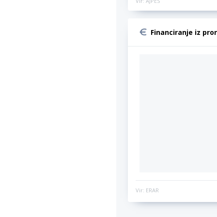
Vir: AJPES
Financiranje iz pro
Vir: ERAR