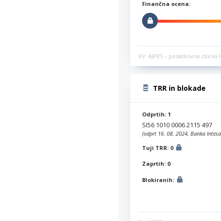
Finančna ocena:
Vir: AJPES – podatkovna zbirka l
TRR in blokade
Odprtih: 1
SI56 1010 0006 2115 497
(odprt 16. 08. 2024, Banka Intesa
Tuji TRR: 0
Zaprtih: 0
Blokiranih: