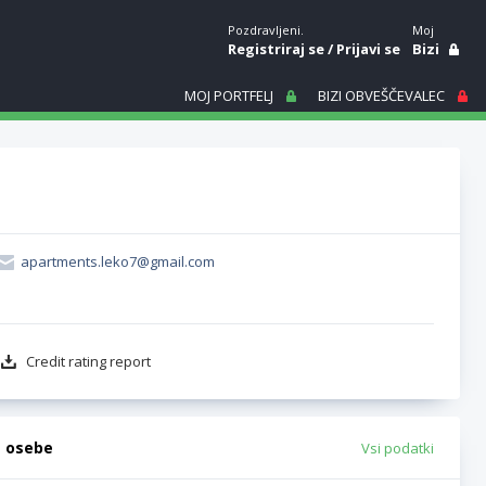
Pozdravljeni.
Moj
Registriraj se
/
Prijavi se
Bizi
MOJ PORTFELJ
BIZI OBVEŠČEVALEC
apartments.leko7@gmail.com
Credit rating report
e osebe
Vsi podatki