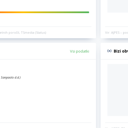
etnih poročil, TSmedia (Status)
Vir: AJPES – po
Bizi o
Vsi podatki
 Sanpaolo d.d.)