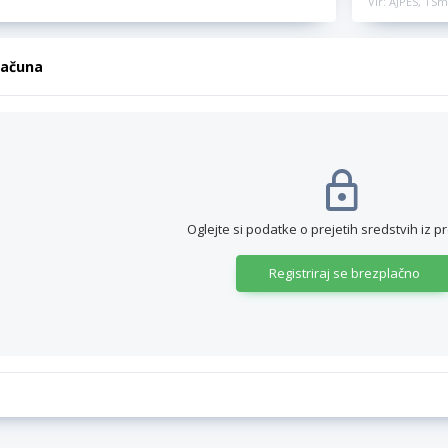
Vir: AJPES, TSm
računa
Oglejte si podatke o prejetih sredstvih iz p
Registriraj se brezplačno