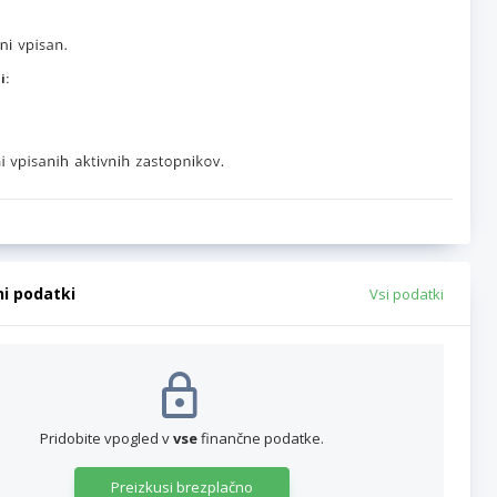
i:
ni podatki
Vsi podatki
Pridobite vpogled v
vse
finančne podatke.
Preizkusi brezplačno