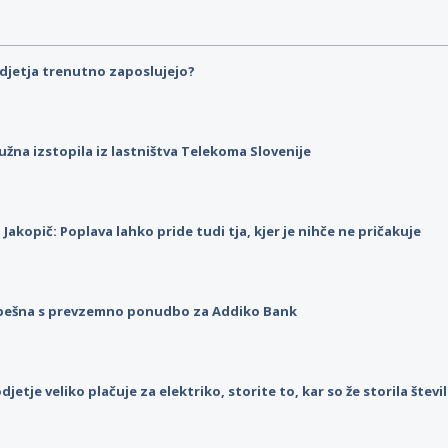
djetja trenutno zaposlujejo?
užna izstopila iz lastništva Telekoma Slovenije
p Jakopič: Poplava lahko pride tudi tja, kjer je nihče ne pričakuje
pešna s prevzemno ponudbo za Addiko Bank
djetje veliko plačuje za elektriko, storite to, kar so že storila štev