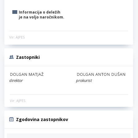
Informacija o deležih
je na voljo naročnikom.
Vir: AJPES
Zastopniki
direktor
prokurist
Vir: AJPES
Zgodovina zastopnikov