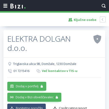
Ključne osebe
ELEKTRA DOLGAN
d.o.o.
Triglavska ulica 9B, Domžale, 1230 Domžale
01 7215416
Več kontaktov v TIS-u
Dodaj v portfelj
Dodaj v Bizi obveščevalec
Bonitetno poročilo
Credit rating report