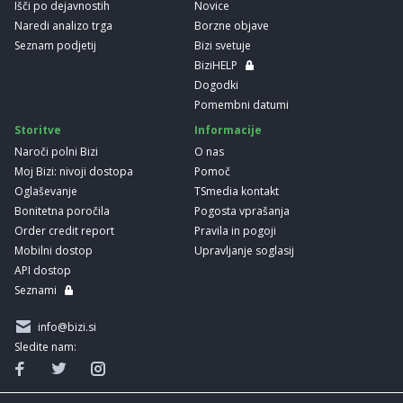
Išči po dejavnostih
Novice
Naredi analizo trga
Borzne objave
Seznam podjetij
Bizi svetuje
BiziHELP
Dogodki
Pomembni datumi
Storitve
Informacije
Naroči polni Bizi
O nas
Moj Bizi: nivoji dostopa
Pomoč
Oglaševanje
TSmedia kontakt
Bonitetna poročila
Pogosta vprašanja
Order credit report
Pravila in pogoji
Mobilni dostop
Upravljanje soglasij
API dostop
Seznami
info@bizi.si
Sledite nam: