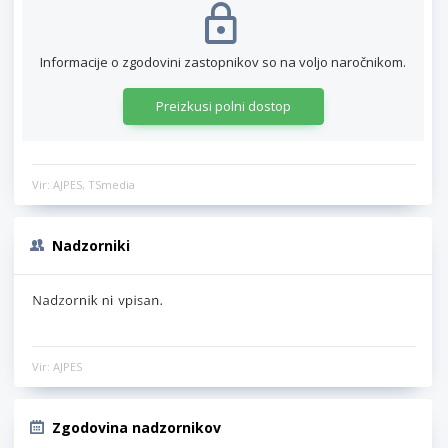
Informacije o zgodovini zastopnikov so na voljo naročnikom.
Preizkusi polni dostop
Vir: AJPES, TSmedia
Nadzorniki
Vir: AJPES
Zgodovina nadzornikov