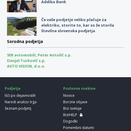
Addiko Bank
Če vaše podjetje veliko plačuje za
elektriko, storite to, kar so že storila
številna slovenska podjetja
Sorodna podjetja
5ER avtomobili, Peter Antolič s.p.
Danjel Turkovič s.p.
AVTO VISION, d.o.o.
Podjetja
Poslovne vsebine
Išči po dejavnostih
Novice
Naredi analizo trga
Borzne objave
Seznam podjetij
Bizi svetuje
BiziHELP
Dogodki
Pomembni datumi