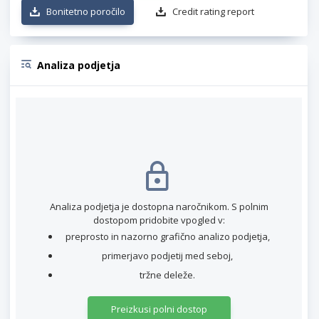
Bonitetno poročilo
Credit rating report
Analiza podjetja
Analiza podjetja je dostopna naročnikom. S polnim
dostopom pridobite vpogled v:
preprosto in nazorno grafično analizo podjetja,
primerjavo podjetij med seboj,
tržne deleže.
Preizkusi polni dostop