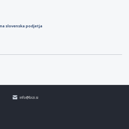
ilna slovenska podjetja
info@bizi.si