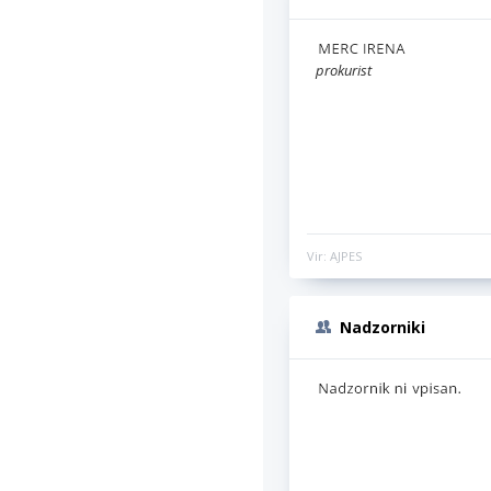
prokurist
Vir: AJPES
Nadzorniki