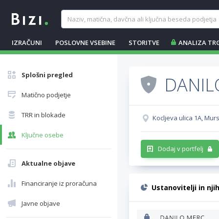
IZRAČUNI
POSLOVNE VSEBINE
STORITVE
ANALIZA TR
Splošni pregled
DANIL
Matično podjetje
TRR in blokade
Kocljeva ulica 1A, Mu
Ključne osebe
Dodaj v portfelj
Aktualne objave
Financiranje iz proračuna
Ustanovitelji in nji
Javne objave