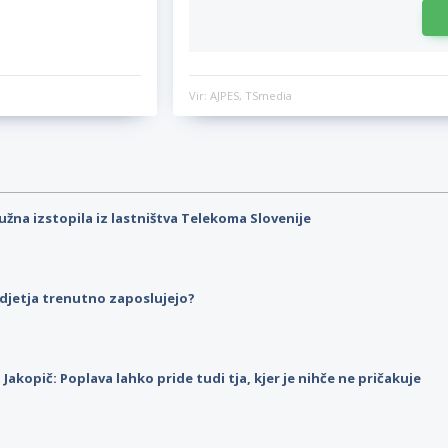
Vir: AJPES, TSmedia
užna izstopila iz lastništva Telekoma Slovenije
djetja trenutno zaposlujejo?
p Jakopič: Poplava lahko pride tudi tja, kjer je nihče ne pričakuje