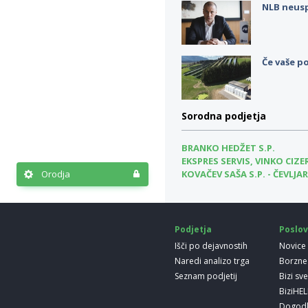
NLB neus
Če vaše po
Sorodna podjetja
BRANKO HEDŽET S.P.
EKSPRES SERVIS, VINKO CIZER
Orodja
KOVAČEV SAŠA S.P. - ČEVLJ
Podjetja
Poslov
Išči po dejavnostih
Novice
Naredi analizo trga
Borzne
Seznam podjetij
Bizi sv
BiziHE
Dogod