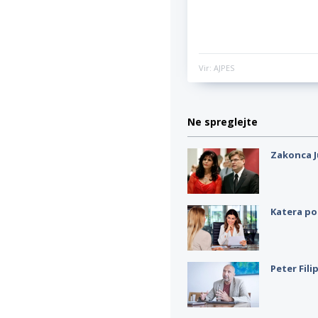
Vir: AJPES
Ne spreglejte
Zakonca J
Katera po
Peter Fili