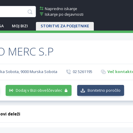
Napredno iskanje
Iskanje po dejavnosti
GA
MOJ BIZI
STORITVE ZA PODJETNIKE
O MERC S.P
rska Sobota, 9000 Murska Sobota
02 5261195
Več kontakto
Dodaj v Bizi obveščevalec
Bonitetno poročilo
hovi deleži