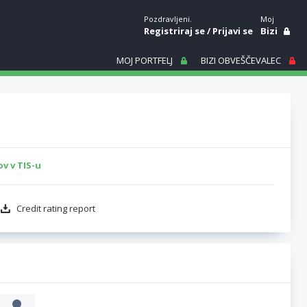
Pozdravljeni.
Moj
Registriraj se
/
Prijavi se
Bizi
MOJ PORTFELJ
BIZI OBVEŠČEVALEC
v v TIS-u
Credit rating report