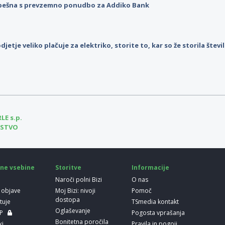
pešna s prevzemno ponudbo za Addiko Bank
djetje veliko plačuje za elektriko, storite to, kar so že storila štev
LE s.p.
ARSTVO
ne vsebine
Storitve
Informacije
Naroči polni Bizi
O nas
 objave
Moj Bizi: nivoji
Pomoč
dostopa
etuje
TSmedia kontakt
Oglaševanje
LP
Pogosta vprašanja
Bonitetna poročila
ki
Pravila in pogoji