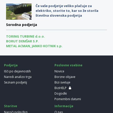
Če vaše podjetje veliko plačuje za
elektriko, storite to, kar so že storila
številna slovenska podjetja
Sorodna podjetja
TORING TURBINE d.o.o.
BORUT DEMŠAR S.P.
METAL ACMAN, JANKO KOTNIK s.p.
Podjetja
Poslovne vsebine
Išči po dejavnostih
Novice
Naredi analizo trga
Borzne objave
Seznam podjetij
Bizi svetuje
BiziHELP
Dogodki
Pomembni datumi
Storitve
Informacije
Naroči polni Bizi
O nas