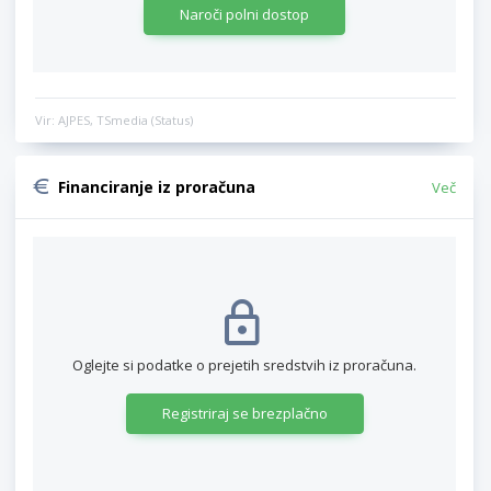
Naroči polni dostop
Vir: AJPES, TSmedia (Status)
Financiranje iz proračuna
Več
Oglejte si podatke o prejetih sredstvih iz proračuna.
Registriraj se brezplačno