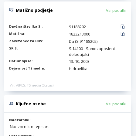
Matično podjetje
Vsi podatki
Davčna številka SI:
91188202
Matična:
1823213000
Zavezanec za DDV:
Da (SI91188202)
SKIS:
S.14100 - Samozaposleni
delodajalci
Datum vpisa:
13. 10. 2003
Dejavnost TSmedia:
Hidravlika
Vir: AJPES, TSmedia (Status)
Ključne osebe
Vsi podatki
Nadzorniki:
Ustanovitelji: