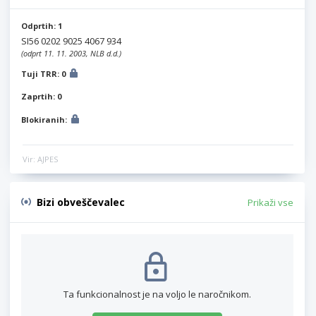
Odprtih: 1
SI56 0202 9025 4067 934
(odprt 11. 11. 2003, NLB d.d.)
Tuji TRR: 0
Zaprtih: 0
Blokiranih:
Vir: AJPES
Bizi obveščevalec
Prikaži vse
Ta funkcionalnost je na voljo le naročnikom.