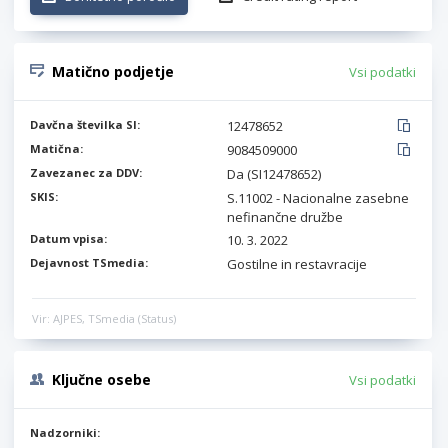
Matično podjetje
Vsi podatki
Davčna številka SI:
12478652
Matična:
9084509000
Zavezanec za DDV:
Da (SI12478652)
SKIS:
S.11002 - Nacionalne zasebne
nefinančne družbe
Datum vpisa:
10. 3. 2022
Dejavnost TSmedia:
Gostilne in restavracije
Vir: AJPES, TSmedia (Status)
Ključne osebe
Vsi podatki
Nadzorniki: