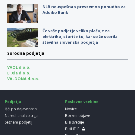
NLB neuspešna s prevzemno ponudbo za
Addiko Bank
Če vaše podjetje veliko plačuje za
elektriko, storite to, kar so že storila
številna slovenska podjetja
Sorodna podjetja
VAOL d.o.o.
Li Xia d.o.o.
VALDONA d.o.o.
Podjetja
Poslovne vsebine
Išči po dejavnostih
Novice
Naredi analizo trga
Borzne objave
Seznam podjetij
Bizi svetuje
BiziHELP