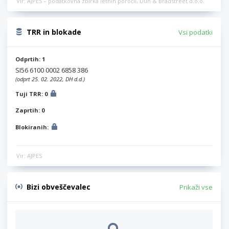
Vir: AJPES – podatkovna zbirka letnih poročil, Dun & Bradstreet d.o.o.
TRR in blokade
Vsi podatki
Odprtih: 1
SI56 6100 0002 6858 386
(odprt 25. 02. 2022, DH d.d.)
Tuji TRR: 0
Zaprtih: 0
Blokiranih:
Vir: AJPES
Bizi obveščevalec
Prikaži vse