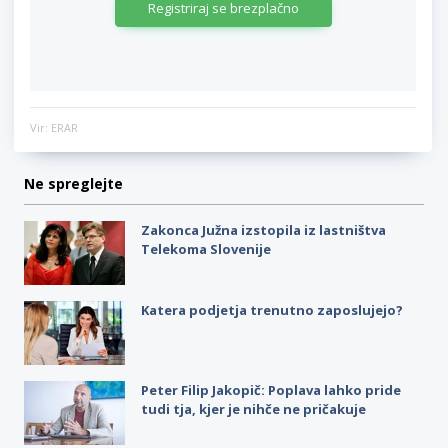
Registriraj se brezplačno
Vir: ERAR
Ne spreglejte
Zakonca Južna izstopila iz lastništva
Telekoma Slovenije
Katera podjetja trenutno zaposlujejo?
Peter Filip Jakopič: Poplava lahko pride
tudi tja, kjer je nihče ne pričakuje