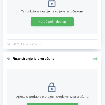
Ta funkcionalnost je na voljo le naročnikom.
Naroči polni dostop
Vir: AJPES, TSmedia (Status)
Financiranje iz proračuna
Več
Oglejte si podatke o prejetih sredstvih iz proračuna.