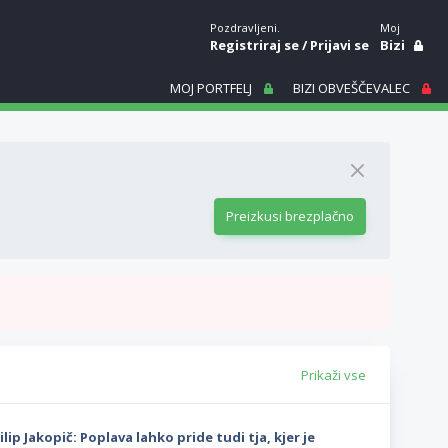
Pozdravljeni.
Moj
Registriraj se
/
Prijavi se
Bizi
MOJ PORTFELJ
BIZI OBVEŠČEVALEC
Preizkusi brezplačno
Prikaži vse
ilip Jakopič: Poplava lahko pride tudi tja, kjer je