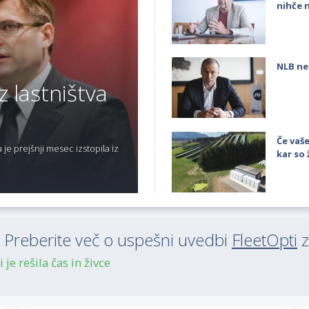
nihče 
NLB ne
z lastništva
Če vaše
je prejšnji mesec izstopila iz
kar so 
reberite več o uspešni uvedbi
FleetOpti
z
je rešila čas in živce