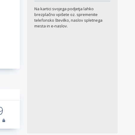
Na kartici svojega podjetja lahko
brezplačno vpišete oz. spremenite
telefonsko številko, naslov spletnega
mesta in e-naslov.
a
9