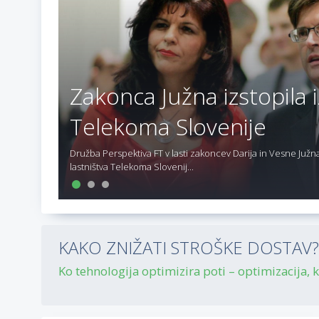
Zakonca Južna izstopila i
Telekoma Slovenije
Družba Perspektiva FT v lasti zakoncev Darija in Vesne Južna 
lastništva Telekoma Slovenij...
KAKO ZNIŽATI STROŠKE DOSTAV? P
Ko tehnologija optimizira poti – optimizacija, ki 