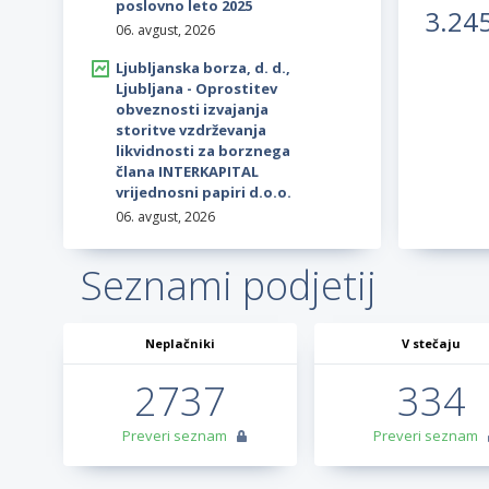
poslovno leto 2025
3.24
06. avgust, 2026
Ljubljanska borza, d. d.,
Ljubljana - Oprostitev
obveznosti izvajanja
storitve vzdrževanja
likvidnosti za borznega
člana INTERKAPITAL
vrijednosni papiri d.o.o.
06. avgust, 2026
Seznami podjetij
Neplačniki
V stečaju
2737
334
Preveri seznam
Preveri seznam