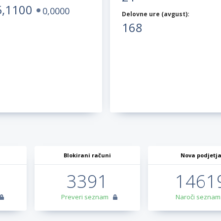
5,1100
0,0000
Delovne ure (
avgust
):
168
Blokirani računi
Nova podjetj
3391
1461
Preveri seznam
Naroči seznam