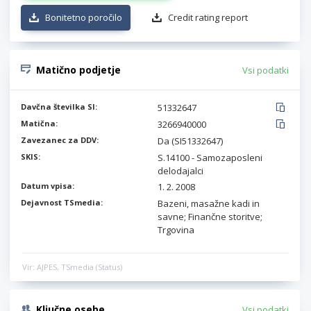
Bonitetno poročilo
Credit rating report
Matično podjetje
Vsi podatki
Davčna številka SI:
51332647
Matična:
3266940000
Zavezanec za DDV:
Da (SI51332647)
SKIS:
S.14100 - Samozaposleni
delodajalci
Datum vpisa:
1. 2. 2008
Dejavnost TSmedia:
Bazeni, masažne kadi in
savne; Finančne storitve;
Trgovina
Vir: AJPES, TSmedia (Status)
Ključne osebe
Vsi podatki