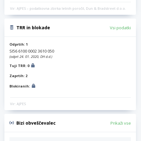
Vir: AJPES – podatkovna zbirka letnih poročil, Dun & Bradstreet d.o.o.
TRR in blokade
Vsi podatki
Odprtih: 1
SI56 6100 0002 3610 050
(odprt 24. 01. 2020, DH d.d.)
Tuji TRR: 0
Zaprtih: 2
Blokiranih:
Vir: AJPES
Bizi obveščevalec
Prikaži vse