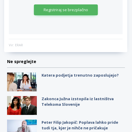
Registriraj se brezplačno
Vir: ERAR
Ne spreglejte
Katera podjetja trenutno zaposlujejo?
Zakonca Južna izstopila iz lastništva
Telekoma Slovenije
Peter Filip Jakopič: Poplava lahko pride
tudi tja, kjer je nihče ne pričakuje