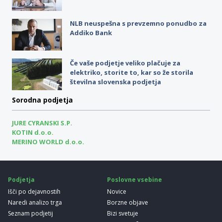
NLB neuspešna s prevzemno ponudbo za
Addiko Bank
Če vaše podjetje veliko plačuje za
elektriko, storite to, kar so že storila
številna slovenska podjetja
Sorodna podjetja
JURE CYRANSKI S.P.
KOTIN d.o.o.
MERINO WORLD d.o.o.
Podjetja
Poslovne vsebine
Išči po dejavnostih
Novice
Naredi analizo trga
Borzne objave
Seznam podjetij
Bizi svetuje