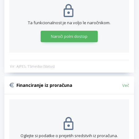
Ta funkcionalnost je na voljo le naročnikom.
Naroči polni dostop
Vir: AJPES, TSmedia (Status)
Financiranje iz proračuna
Več
Oglejte si podatke o prejetih sredstvih iz proračuna.