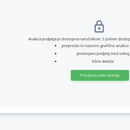
Analiza podjetja je dostopna naročnikom. S polnim dostop
preprosto in nazorno grafično analizo 
primerjavo podjetij med seboj,
tržne deleže.
Preizkusi polni dostop