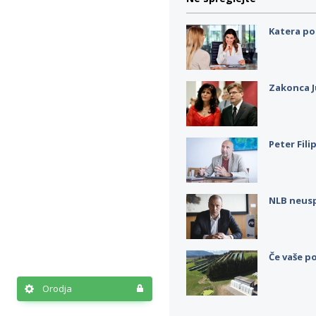
Katera po
Zakonca J
Peter Fili
NLB neus
Če vaše po
Orodja