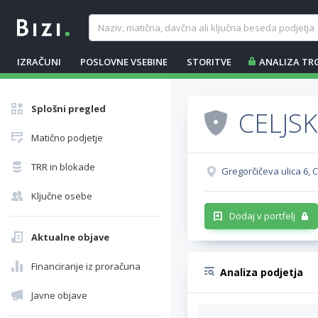
IZRAČUNI
POSLOVNE VSEBINE
STORITVE
ANALIZA TR
Splošni pregled
CELJS
Matično podjetje
TRR in blokade
Gregorčičeva ulica 6, C
Ključne osebe
Dodaj v portfelj
Aktualne objave
Financiranje iz proračuna
Analiza podjetja
Javne objave