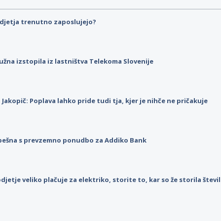
djetja trenutno zaposlujejo?
užna izstopila iz lastništva Telekoma Slovenije
p Jakopič: Poplava lahko pride tudi tja, kjer je nihče ne pričakuje
pešna s prevzemno ponudbo za Addiko Bank
djetje veliko plačuje za elektriko, storite to, kar so že storila štev