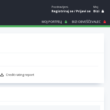
Pozdravljeni.
Moj
Registriraj se
/
Prijavi se
Bizi
MOJ PORTFELJ
BIZI OBVEŠČEVALEC
Credit rating report