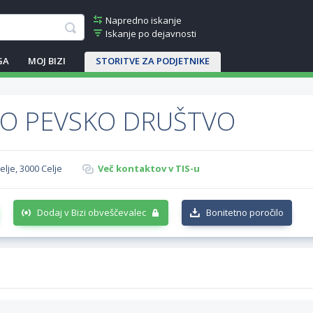
Napredno iskanje
Iskanje po dejavnosti
GA
MOJ BIZI
STORITVE ZA PODJETNIKE
KO PEVSKO DRUŠTVO
elje, 3000 Celje
Več kontaktov v TIS-u
Dodaj v Bizi obveščevalec
Bonitetno poročilo