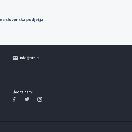
ilna slovenska podjetja
info@bizi.si
Sledite nam: