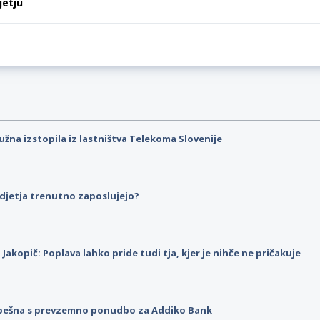
jetju
užna izstopila iz lastništva Telekoma Slovenije
djetja trenutno zaposlujejo?
p Jakopič: Poplava lahko pride tudi tja, kjer je nihče ne pričakuje
pešna s prevzemno ponudbo za Addiko Bank