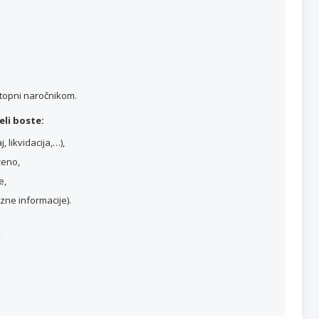
stopni naročnikom.
li boste:
 likvidacija,…),
ženo,
e,
ne informacije).