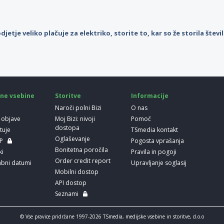
djetje veliko plačuje za elektriko, storite to, kar so že storila štev
ne vsebine
Storitve
Informacije
Naroči polni Bizi
O nas
 objave
Moj Bizi: nivoji
Pomoč
dostopa
etuje
TSmedia kontakt
Oglaševanje
LP
Pogosta vprašanja
Bonitetna poročila
ki
Pravila in pogoji
Order credit report
bni datumi
Upravljanje soglasij
Mobilni dostop
API dostop
Seznami
© Vse pravice pridržane 1997-2026 TSmedia, medijske vsebine in storitve, d.o.o