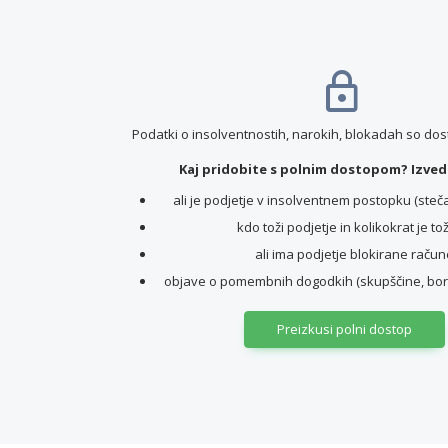
Podatki o insolventnostih, narokih, blokadah so do
Kaj pridobite s polnim dostopom? Izvede
ali je podjetje v insolventnem postopku (stečaj,
kdo toži podjetje in kolikokrat je to
ali ima podjetje blokirane račun
objave o pomembnih dogodkih (skupščine, borz
Preizkusi polni dostop