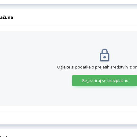
računa
Oglejte si podatke o prejetih sredstvih iz p
Registriraj se brezplačno