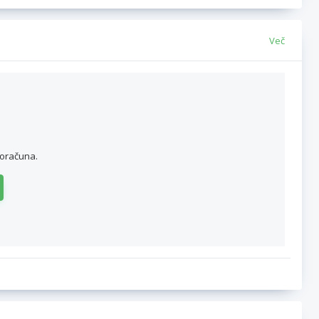
Več
roračuna.