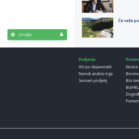
Če vaše po
Orodja
Podjetja
Poslov
Išči po dejavnostih
Novice
Naredi analizo trga
Borzne
Seznam podjetij
Bizi sv
BiziHE
Dogod
Pomem