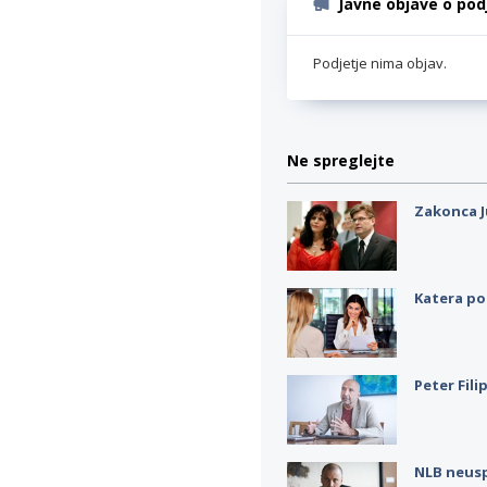
Javne objave o pod
Podjetje nima objav.
Ne spreglejte
Zakonca J
Katera po
Peter Fili
NLB neus