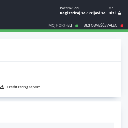
Pozdravljeni.
Moj
Registriraj se
/
Prijavi se
Bizi
MOJ PORTFELJ
BIZI OBVEŠČEVALEC
Credit rating report