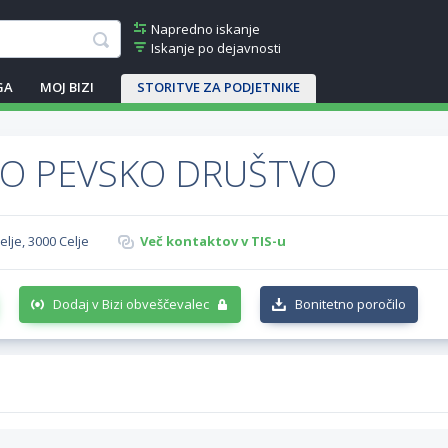
Napredno iskanje
Iskanje po dejavnosti
GA
MOJ BIZI
STORITVE ZA PODJETNIKE
KO PEVSKO DRUŠTVO
elje, 3000 Celje
Več kontaktov v TIS-u
Dodaj v Bizi obveščevalec
Bonitetno poročilo