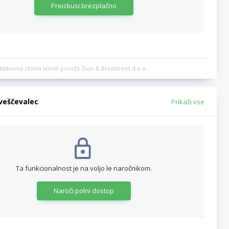
Preizkusi brezplačno
datkovna zbirka letnih poročil, Dun & Bradstreet d.o.o.
bveščevalec
Prikaži vse
Ta funkcionalnost je na voljo le naročnikom.
Naroči polni dostop