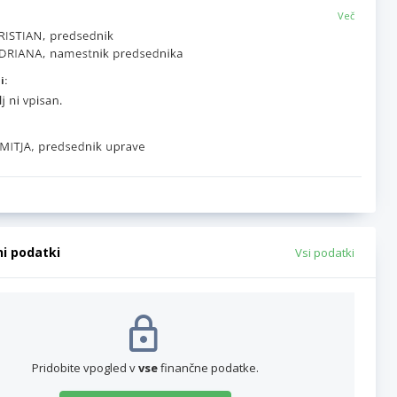
Več
i:
ni podatki
Vsi podatki
Pridobite vpogled v
vse
finančne podatke.