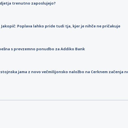
djetja trenutno zaposlujejo?
p Jakopič: Poplava lahko pride tudi tja, kjer je nihče ne pričakuje
pešna s prevzemno ponudbo za Addiko Bank
stojnska jama z novo večmilijonsko naložbo na Cerknem začenja 