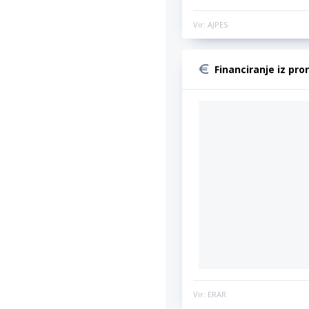
Vir: AJPES
Financiranje iz pro
Vir: ERAR