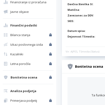
Financiranje iz proračuna
Davčna številka SI:
Matična:
Javne objave
Zavezanec za DDV:
SKIS:
Finančni podatki
Datum vpisa:
Bilanca stanja
Dejavnost TSmedia:
Izkaz poslovnega izida
Vir: AJPES, TSmedia (Status)
Kazalniki
Letna poročila
Bonitetna ocena
Bonitetna ocena
Analiza podjetja
Ta funkci
Primerjava podjetij