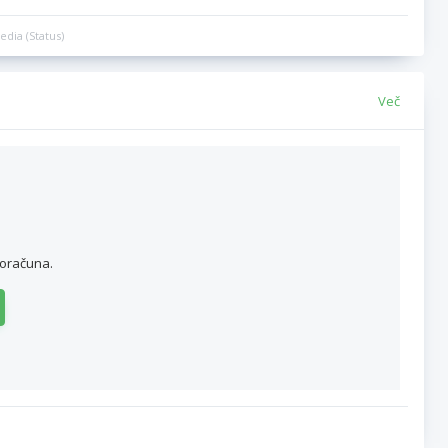
edia (Status)
Več
roračuna.