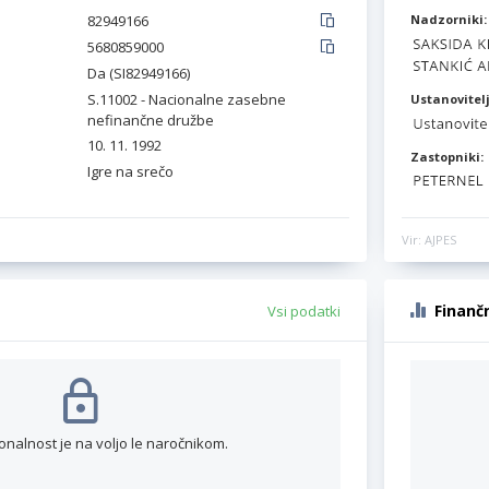
82949166
Nadzorniki:
5680859000
Da (SI82949166)
S.11002 - Nacionalne zasebne
Ustanovitelj
nefinančne družbe
10. 11. 1992
Zastopniki:
Igre na srečo
Vir: AJPES
Finanč
Vsi podatki
onalnost je na voljo le naročnikom.