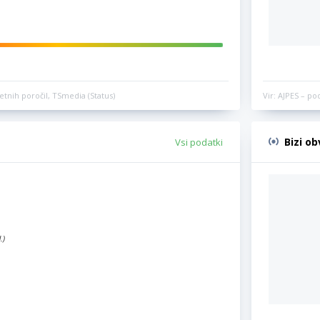
etnih poročil, TSmedia (Status)
Vir: AJPES – po
Bizi o
Vsi podatki
.)