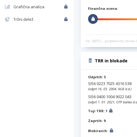
Grafična analiza
Finančna ocena:
Tržni delež
Vir: AJPES – podatkovna zbirka l
TRR in blokade
Odprtih: 5
SI56 0223 7025 4316 538
(odprt 16. 03. 2004, NLB d.d.)
SI56 0400 1004 9022 043
(odprt 1. 01. 2021, OTP banka d.d
Tuji TRR: 1
Zaprtih: 9
Blokiranih: