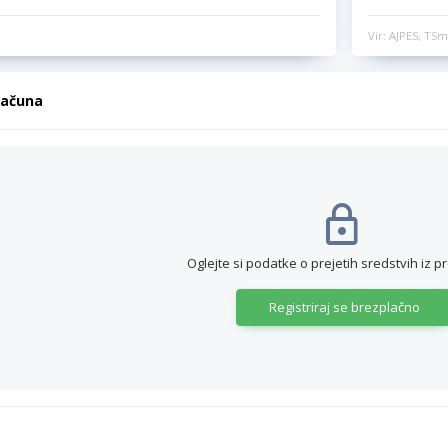
Vir: AJPES, TSm
računa
Oglejte si podatke o prejetih sredstvih iz p
Registriraj se brezplačno