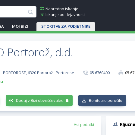
Napredno iskanje
Iskanje po dejavnosti
GA
MOJ BIZI
STORITVE ZA PODJETNIKE
 Portorož, d.d.
- PORTOROSE, 6320 Portorož - Portorose
05 6760400
05 67
-u
Dodaj v Bizi obveščevalec
Bonitetno poročilo
Ključn
Vsi podatki