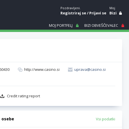
Pozdravljeni.
Moj
Registriraj se
/
Prijavi se
Bizi
MOJ PORTFELJ
BIZI OBVEŠČEVALEC
60430
http://www.casino.si
uprava@casino.si
Credit rating report
e osebe
Vsi podatki