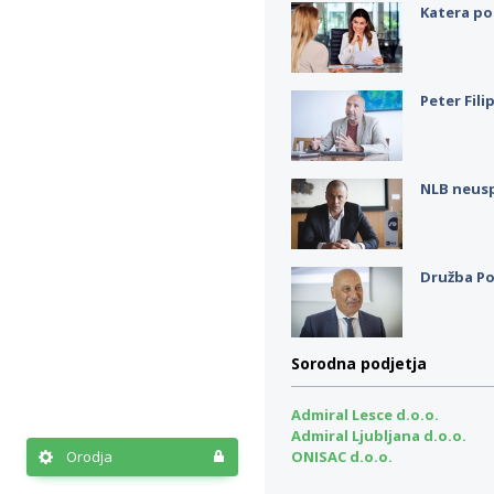
Katera po
Peter Fili
NLB neus
Družba Po
Sorodna podjetja
Admiral Lesce d.o.o.
Admiral Ljubljana d.o.o.
Orodja
ONISAC d.o.o.