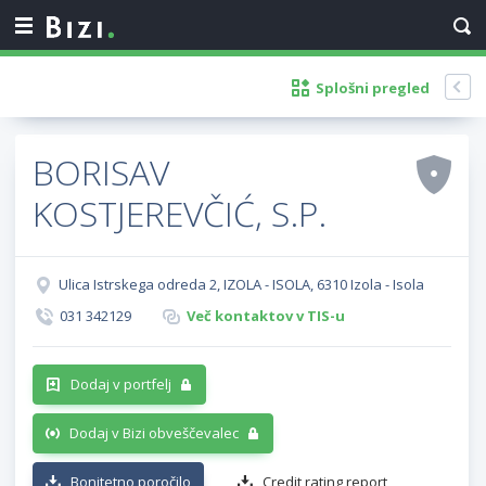
Splošni pregled
BORISAV
KOSTJEREVČIĆ, S.P.
Ulica Istrskega odreda 2, IZOLA - ISOLA, 6310 Izola - Isola
031 342129
Več kontaktov v TIS-u
Dodaj v portfelj
Dodaj v Bizi obveščevalec
Bonitetno poročilo
Credit rating report