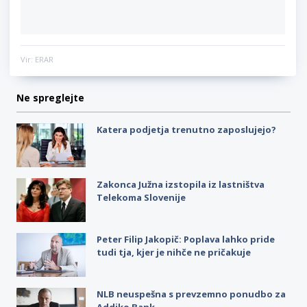
Vir: ERAR
Ne spreglejte
Katera podjetja trenutno zaposlujejo?
Zakonca Južna izstopila iz lastništva
Telekoma Slovenije
Peter Filip Jakopič: Poplava lahko pride
tudi tja, kjer je nihče ne pričakuje
NLB neuspešna s prevzemno ponudbo za
Addiko Bank