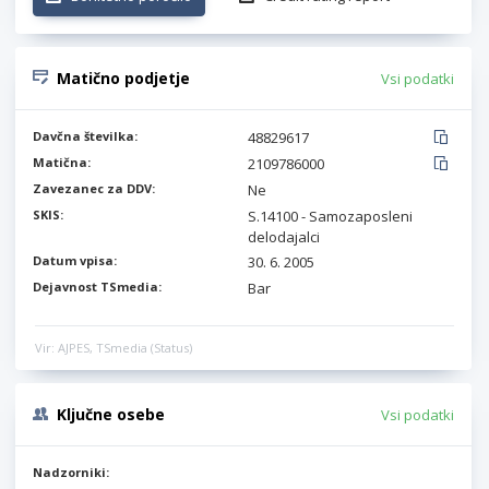
Matično podjetje
Vsi podatki
Davčna številka:
48829617
Matična:
2109786000
Zavezanec za DDV:
Ne
SKIS:
S.14100 - Samozaposleni
delodajalci
Datum vpisa:
30. 6. 2005
Dejavnost TSmedia:
Bar
Vir: AJPES, TSmedia (Status)
Ključne osebe
Vsi podatki
Nadzorniki: