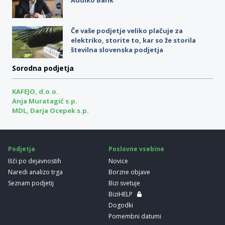
Če vaše podjetje veliko plačuje za
elektriko, storite to, kar so že storila
številna slovenska podjetja
Sorodna podjetja
KAFEJO, d.o.o.
Anja Muratagić s.p.
MDL, Darja Ocepek s.p.
Podjetja
Poslovne vsebine
Išči po dejavnostih
Novice
Naredi analizo trga
Borzne objave
Seznam podjetij
Bizi svetuje
BiziHELP
Dogodki
Pomembni datumi