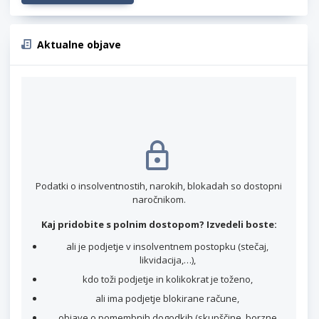
Aktualne objave
Podatki o insolventnostih, narokih, blokadah so dostopni
naročnikom.
Kaj pridobite s polnim dostopom? Izvedeli boste:
ali je podjetje v insolventnem postopku (stečaj,
likvidacija,…),
kdo toži podjetje in kolikokrat je toženo,
ali ima podjetje blokirane račune,
objave o pomembnih dogodkih (skupščine, borzne