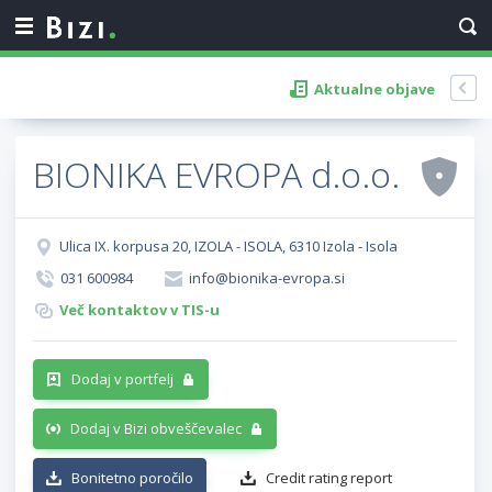
Aktualne objave
BIONIKA EVROPA d.o.o.
Ulica IX. korpusa 20, IZOLA - ISOLA, 6310 Izola - Isola
031 600984
info@bionika-evropa.si
Več kontaktov v TIS-u
Dodaj v portfelj
Dodaj v Bizi obveščevalec
Bonitetno poročilo
Credit rating report