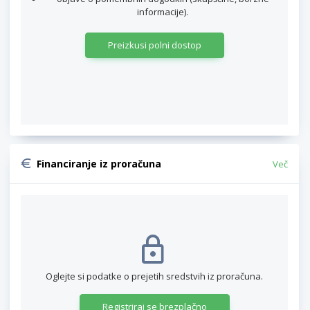
informacije).
Preizkusi polni dostop
Financiranje iz proračuna
Več
Oglejte si podatke o prejetih sredstvih iz proračuna.
Registriraj se brezplačno