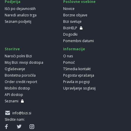
Podjetja
Poslovne vsebine
Išči po dejavnostih
Novice
Naredi analizo trga
Borzne objave
Seznam podjetij
Bizi svetuje
BiziHELP
Dogodki
Pomembni datumi
Storitve
Informacije
Naroči polni Bizi
O nas
Moj Bizi: nivoji dostopa
Pomoč
Oglaševanje
TSmedia kontakt
Bonitetna poročila
Pogosta vprašanja
Order credit report
Pravila in pogoji
Mobilni dostop
Upravljanje soglasij
API dostop
Seznami
info@bizi.si
Sledite nam: