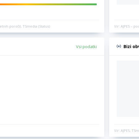
etnih poročil, TSmedia (Status)
Vir: AJPES – po
Bizi o
Vsi podatki
Vir: AJPES, TSm