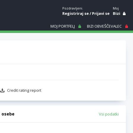
Pozdravljeni.
Moj
Registriraj se
/
Prijavi se
Bizi
MOJ PORTFELJ
BIZI OBVEŠČEVALEC
Credit rating report
e osebe
Vsi podatki