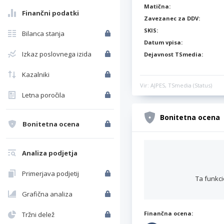
Matična:
Finančni podatki
Zavezanec za DDV:
SKIS:
Bilanca stanja
Datum vpisa:
Izkaz poslovnega izida
Dejavnost TSmedia:
Kazalniki
Vir: AJPES, TSmedia (Status)
Letna poročila
Bonitetna ocena
Bonitetna ocena
Analiza podjetja
Primerjava podjetij
Ta funkci
Grafična analiza
Finančna ocena:
Tržni delež