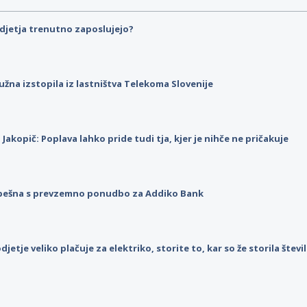
djetja trenutno zaposlujejo?
užna izstopila iz lastništva Telekoma Slovenije
p Jakopič: Poplava lahko pride tudi tja, kjer je nihče ne pričakuje
pešna s prevzemno ponudbo za Addiko Bank
djetje veliko plačuje za elektriko, storite to, kar so že storila štev