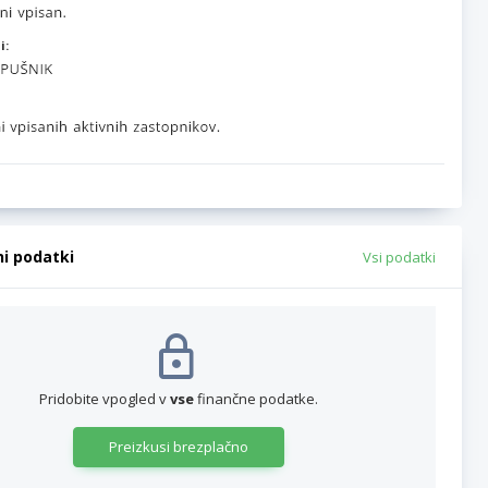
i:
ni podatki
Vsi podatki
Pridobite vpogled v
vse
finančne podatke.
Preizkusi brezplačno