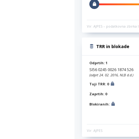
Vir: AJPES – podatkovna zbirka l
TRR in blokade
Odprtih: 1
SI56 0245 0026 1874 526
(odprt 24. 02. 2016, NLB d.d.)
Tuji TRR: 0
Zaprtih: 0
Blokiranih:
Vir: AJPES