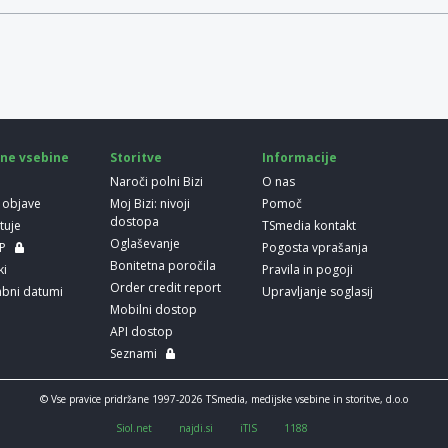
ne vsebine
Storitve
Informacije
Naroči polni Bizi
O nas
 objave
Moj Bizi: nivoji
Pomoč
dostopa
etuje
TSmedia kontakt
Oglaševanje
LP
Pogosta vprašanja
Bonitetna poročila
ki
Pravila in pogoji
Order credit report
bni datumi
Upravljanje soglasij
Mobilni dostop
API dostop
Seznami
© Vse pravice pridržane 1997-2026 TSmedia, medijske vsebine in storitve, d.o.o
Siol.net
najdi.si
iTIS
1188