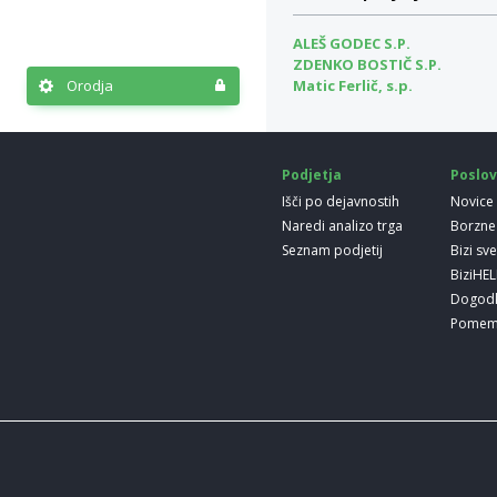
ALEŠ GODEC S.P.
ZDENKO BOSTIČ S.P.
Matic Ferlič, s.p.
Orodja
Podjetja
Poslov
Išči po dejavnostih
Novice
Naredi analizo trga
Borzne
Seznam podjetij
Bizi sv
BiziHE
Dogod
Pomem