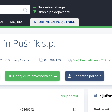
Napredno iskanje
Iskanje po dejavnosti
GA
MOJ BIZI
STORITVE ZA PODJETNIKE
in Pušnik s.p.
, 2380 Slovenj Gradec
040 987170
Več kontaktov v TIS-u
Dodaj v Bizi obveščevalec
Bonitetno poročilo
Ključn
Vsi podatki
42866642
Nadzorniki: