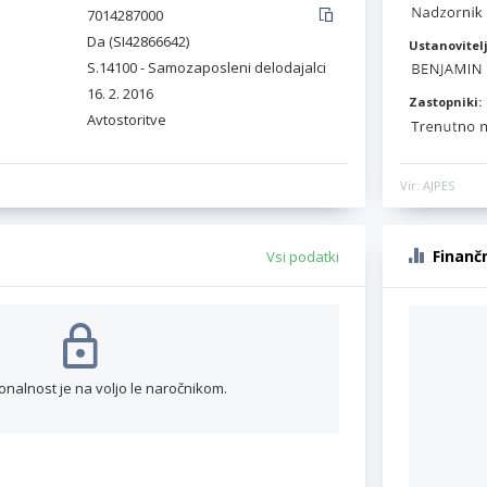
7014287000
Da (SI42866642)
Ustanovitelj
S.14100 - Samozaposleni delodajalci
16. 2. 2016
Zastopniki:
Avtostoritve
Vir: AJPES
Finanč
Vsi podatki
onalnost je na voljo le naročnikom.