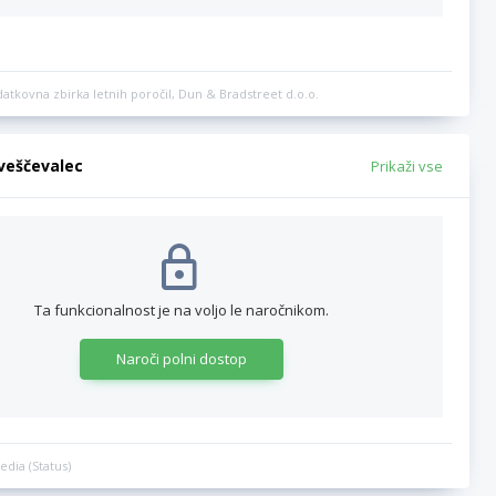
datkovna zbirka letnih poročil, Dun & Bradstreet d.o.o.
bveščevalec
Prikaži vse
Ta funkcionalnost je na voljo le naročnikom.
Naroči polni dostop
edia (Status)