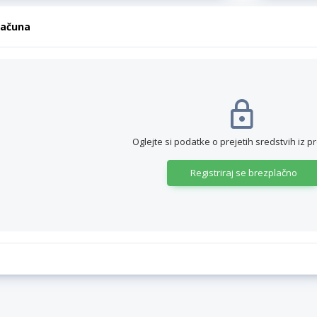
računa
Oglejte si podatke o prejetih sredstvih iz p
Registriraj se brezplačno