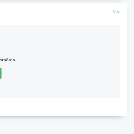
Več
roračuna.