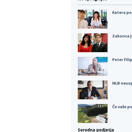
Katera po
Zakonca J
Peter Fili
NLB neus
Če vaše po
Sorodna podjetja