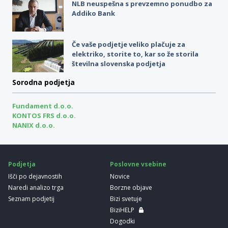
NLB neuspešna s prevzemno ponudbo za
Addiko Bank
Če vaše podjetje veliko plačuje za
elektriko, storite to, kar so že storila
številna slovenska podjetja
Sorodna podjetja
Fundament d.o.o.
KONTOS FRS d.o.o.
NANIX d.o.o.
Podjetja
Poslovne vsebine
Išči po dejavnostih
Novice
Naredi analizo trga
Borzne objave
Seznam podjetij
Bizi svetuje
BiziHELP
Dogodki