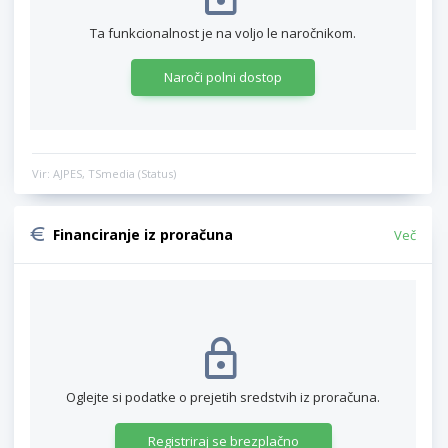
Ta funkcionalnost je na voljo le naročnikom.
Naroči polni dostop
Vir: AJPES, TSmedia (Status)
Financiranje iz proračuna
Več
Oglejte si podatke o prejetih sredstvih iz proračuna.
Registriraj se brezplačno