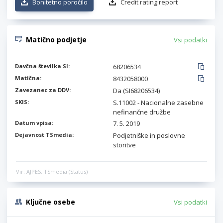
Bonitetno poročilo
Credit rating report
Matično podjetje
Vsi podatki
Davčna številka SI:
68206534
Matična:
8432058000
Zavezanec za DDV:
Da (SI68206534)
SKIS:
S.11002 - Nacionalne zasebne
nefinančne družbe
Datum vpisa:
7. 5. 2019
Dejavnost TSmedia:
Podjetniške in poslovne
storitve
Vir: AJPES, TSmedia (Status)
Ključne osebe
Vsi podatki