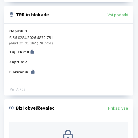
TRR in blokade
Vsi podatki
Odprtih: 1
SI56 0284 3026 4832 781
(odprt 21. 06. 2023, NLB d.d.)
Tuji TRR: 0
Zaprtih: 2
Blokiranih:
Vir: AJPES
Bizi obveščevalec
Prikaži vse