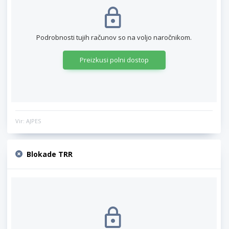
Podrobnosti tujih računov so na voljo naročnikom.
Preizkusi polni dostop
Vir: AJPES
Blokade TRR