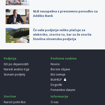
NLB neuspešna s prevzemno ponudbo za
Addiko Bank
Če vaše podjetje veliko plačuje za
elektriko, storite to, kar so že storila
številna slovenska podjetja
Podjetja
Poslovne vsebine
Išči po dejavnostih
Novice
Naredi analizo trga
Borzne objave
Seznam podjetij
Bizi svetuje
BiziHELP
Dogodki
Pomembni datumi
Storitve
Informacije
Naroči polni Bizi
O nas