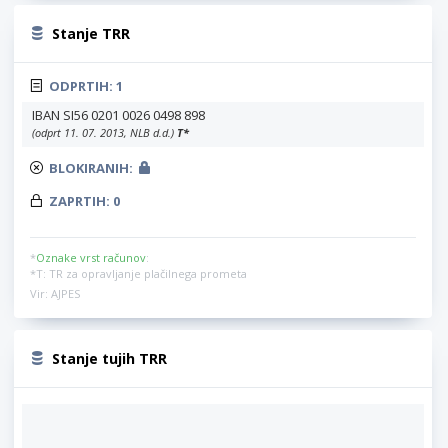
Stanje TRR
ODPRTIH:
1
IBAN SI56 0201 0026 0498 898
(odprt 11. 07. 2013, NLB d.d.)
T
*
BLOKIRANIH:
ZAPRTIH:
0
*
Oznake vrst računov
:
*T: TR za opravljanje plačilnega prometa
Vir: AJPES
Stanje tujih TRR