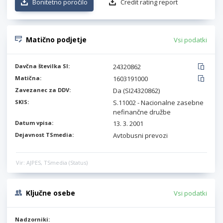
Bonitetno poročilo
Credit rating report
Matično podjetje
Vsi podatki
Davčna številka SI:
24320862
Matična:
1603191000
Zavezanec za DDV:
Da (SI24320862)
SKIS:
S.11002 - Nacionalne zasebne
nefinančne družbe
Datum vpisa:
13. 3. 2001
Dejavnost TSmedia:
Avtobusni prevozi
Vir: AJPES, TSmedia (Status)
Ključne osebe
Vsi podatki
Nadzorniki: