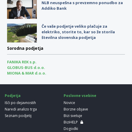
NLB neuspešna s prevzemno ponudbo za
Addiko Bank
Če vaše podjetje veliko plačuje za
elektriko, storite to, kar so že storila
številna slovenska podjetja
Sorodna podjetja
FANIKA REK s.p.
GLOBUS-BUS d.o.o.
MIONA & MAR d.o.o.
Podjetja
Poslovne vsebine
Išči po dejavnostih
Novice
Naredi analizo trga
Borzne objave
Seznam podjetij
Bizi svetuje
BiziHELP
Dogodki