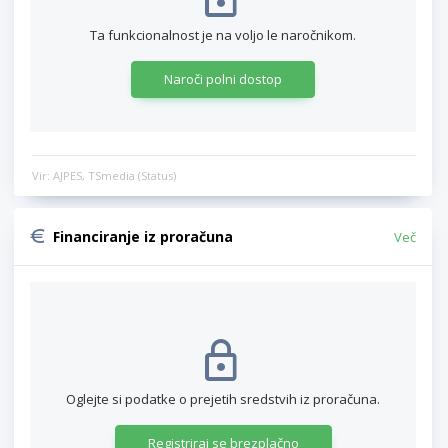
Ta funkcionalnost je na voljo le naročnikom.
Naroči polni dostop
Vir: AJPES, TSmedia (Status)
Financiranje iz proračuna
Več
Oglejte si podatke o prejetih sredstvih iz proračuna.
Registriraj se brezplačno