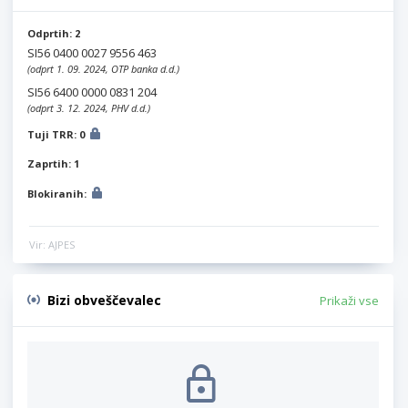
Odprtih: 2
SI56 0400 0027 9556 463
(odprt 1. 09. 2024, OTP banka d.d.)
SI56 6400 0000 0831 204
(odprt 3. 12. 2024, PHV d.d.)
Tuji TRR: 0
Zaprtih: 1
Blokiranih:
Vir: AJPES
Bizi obveščevalec
Prikaži vse