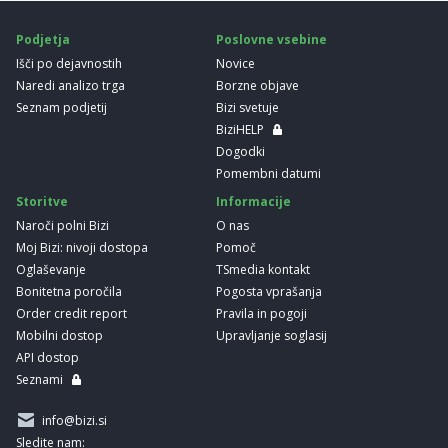
Podjetja
Poslovne vsebine
Išči po dejavnostih
Novice
Naredi analizo trga
Borzne objave
Seznam podjetij
Bizi svetuje
BiziHELP
Dogodki
Pomembni datumi
Storitve
Informacije
Naroči polni Bizi
O nas
Moj Bizi: nivoji dostopa
Pomoč
Oglaševanje
TSmedia kontakt
Bonitetna poročila
Pogosta vprašanja
Order credit report
Pravila in pogoji
Mobilni dostop
Upravljanje soglasij
API dostop
Seznami
info@bizi.si
Sledite nam: