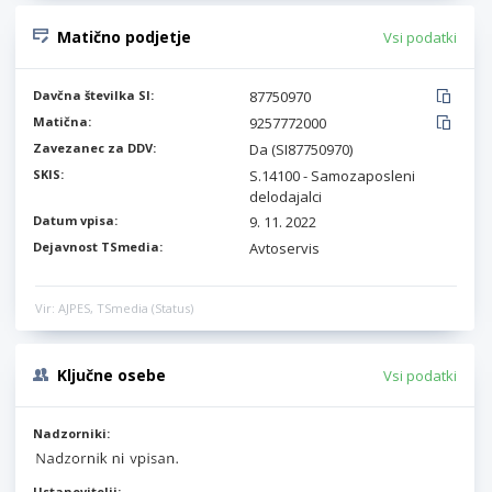
Matično podjetje
Vsi podatki
Davčna številka SI:
87750970
Matična:
9257772000
Zavezanec za DDV:
Da (SI87750970)
SKIS:
S.14100 - Samozaposleni
delodajalci
Datum vpisa:
9. 11. 2022
Dejavnost TSmedia:
Avtoservis
Vir: AJPES, TSmedia (Status)
Ključne osebe
Vsi podatki
Nadzorniki:
Ustanovitelji: