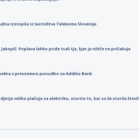
užna izstopila iz lastništva Telekoma Slovenije
p Jakopič: Poplava lahko pride tudi tja, kjer je nihče ne pričakuje
pešna s prevzemno ponudbo za Addiko Bank
djetje veliko plačuje za elektriko, storite to, kar so že storila štev