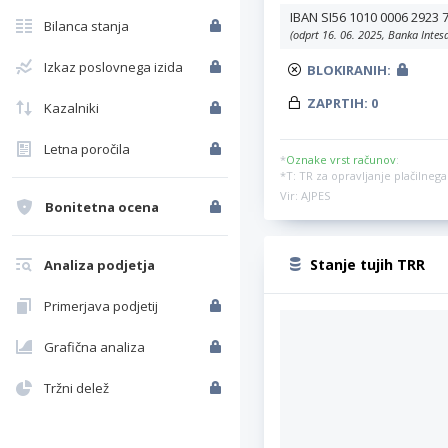
IBAN SI56 1010 0006 2923 
Bilanca stanja
(odprt 16. 06. 2025, Banka Intes
Izkaz poslovnega izida
BLOKIRANIH:
ZAPRTIH:
0
Kazalniki
Letna poročila
*
Oznake vrst računov
:
*T: TR za opravljanje plačilne
Vir: AJPES
Bonitetna ocena
Stanje tujih TRR
Analiza podjetja
Primerjava podjetij
Grafična analiza
Tržni delež