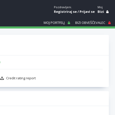
Pozdravljeni.
Moj
Registriraj se
/
Prijavi se
Bizi
MOJ PORTFELJ
BIZI OBVEŠČEVALEC
u
Credit rating report