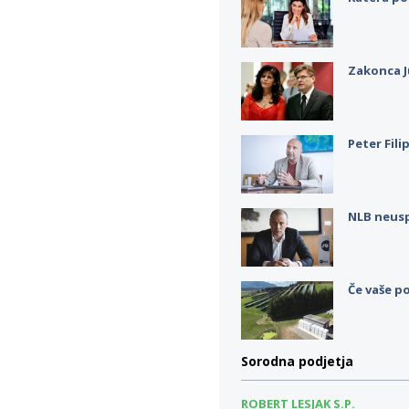
Zakonca J
Peter Fili
NLB neus
Če vaše po
Sorodna podjetja
ROBERT LESJAK S.P.