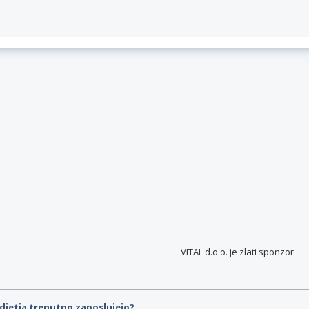
VITAL d.o.o. je
zlati sponzor
djetja trenutno zaposlujejo?