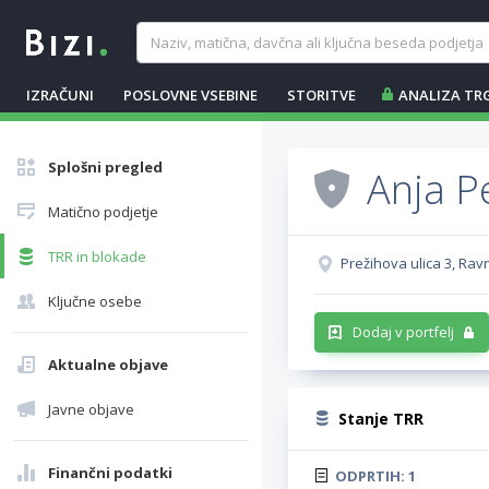
IZRAČUNI
POSLOVNE VSEBINE
STORITVE
ANALIZA TR
Splošni pregled
Anja Pe
Matično podjetje
TRR in blokade
Prežihova ulica 3, R
Ključne osebe
Dodaj v portfelj
Aktualne objave
Javne objave
Stanje TRR
Finančni podatki
ODPRTIH:
1