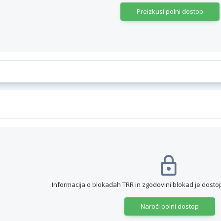
Preizkusi polni dostop
Informacija o blokadah TRR in zgodovini blokad je dos
Naroči polni dostop