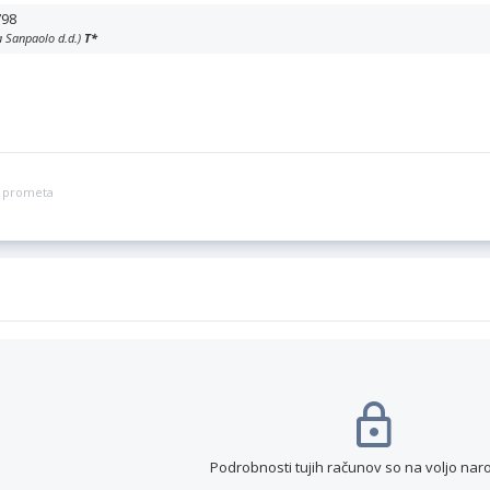
798
a Sanpaolo d.d.)
T
*
ga prometa
Podrobnosti tujih računov so na voljo nar