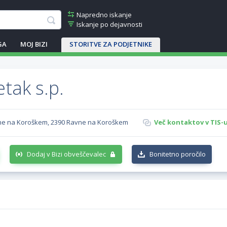
Napredno iskanje
Iskanje po dejavnosti
GA
MOJ BIZI
STORITVE ZA PODJETNIKE
tak s.p.
avne na Koroškem, 2390 Ravne na Koroškem
Več kontaktov v TIS-
Dodaj v Bizi obveščevalec
Bonitetno poročilo