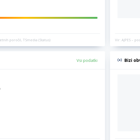
etnih poročil, TSmedia (Status)
Vir: AJPES – po
Bizi o
Vsi podatki
)