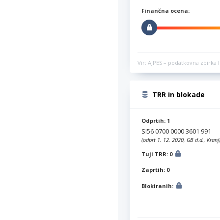
Finančna ocena:
Vir: AJPES – podatkovna zbirka l
TRR in blokade
Odprtih: 1
SI56 0700 0000 3601 991
(odprt 1. 12. 2020, GB d.d., Kranj
Tuji TRR: 0
Zaprtih: 0
Blokiranih: