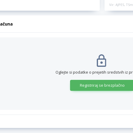
Vir: AJPES, TSm
računa
Oglejte si podatke o prejetih sredstvih iz p
Registriraj se brezplačno