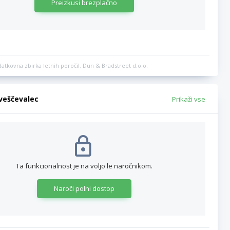
Preizkusi brezplačno
datkovna zbirka letnih poročil, Dun & Bradstreet d.o.o.
bveščevalec
Prikaži vse
Ta funkcionalnost je na voljo le naročnikom.
Naroči polni dostop