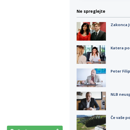
Ne spreglejte
Zakonca J
Katera po
Peter Fili
NLB neus
Če vaše po