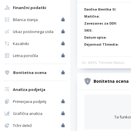
Finančni podatki
Davčna številka SI:
Matična:
Bilanca stanja
Zavezanec za DDV:
SKIS:
Izkaz poslovnega izida
Datum vpisa:
Kazalniki
Dejavnost TSmedia:
Letna poročila
Vir: AJPES, TSmedia (Status)
Bonitetna ocena
Bonitetna ocena
Analiza podjetja
Primerjava podjetij
Grafična analiza
Ta funkci
Tržni delež