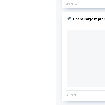
Vir: AJPES
Financiranje iz pro
Vir: ERAR