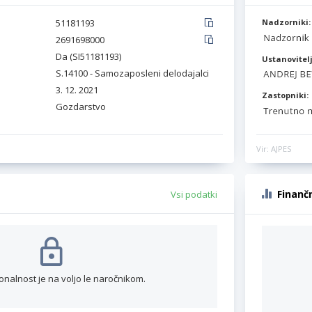
51181193
Nadzorniki:
2691698000
Da (SI51181193)
Ustanovitelj
S.14100 - Samozaposleni delodajalci
3. 12. 2021
Zastopniki:
Gozdarstvo
Vir: AJPES
Finanč
Vsi podatki
onalnost je na voljo le naročnikom.