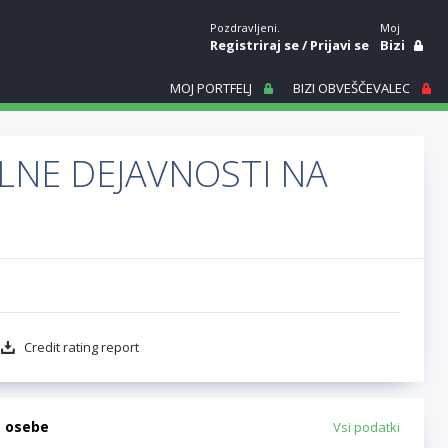
Pozdravljeni.
Moj
Registriraj se
/
Prijavi se
Bizi
MOJ PORTFELJ
BIZI OBVEŠČEVALEC
LNE DEJAVNOSTI NA
Credit rating report
e osebe
Vsi podatki