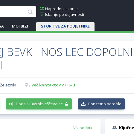
Napredno iskanje
Iskanje po dejavnosti
GA
MOJ BIZI
STORITVE ZA PODJETNIKE
J BEVK - NOSILEC DOPOLNI
I
Železniki
Več kontaktov v TIS-u
Dodaj v Bizi obveščevalec
Bonitetno poročilo
Ključn
Vsi podatki