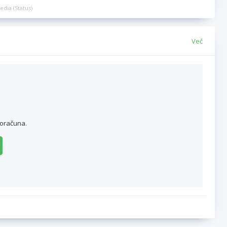
edia (Status)
Več
roračuna.