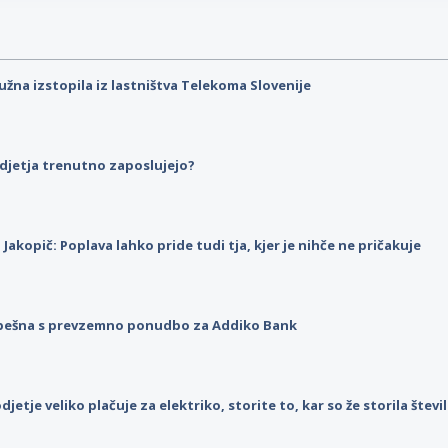
užna izstopila iz lastništva Telekoma Slovenije
djetja trenutno zaposlujejo?
p Jakopič: Poplava lahko pride tudi tja, kjer je nihče ne pričakuje
pešna s prevzemno ponudbo za Addiko Bank
djetje veliko plačuje za elektriko, storite to, kar so že storila štev