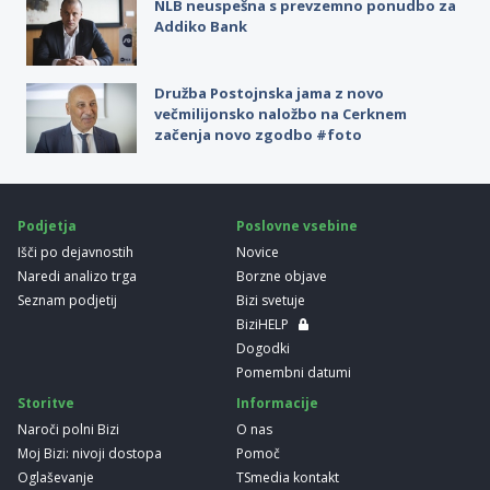
NLB neuspešna s prevzemno ponudbo za
Addiko Bank
Družba Postojnska jama z novo
večmilijonsko naložbo na Cerknem
začenja novo zgodbo #foto
Podjetja
Poslovne vsebine
Išči po dejavnostih
Novice
Naredi analizo trga
Borzne objave
Seznam podjetij
Bizi svetuje
BiziHELP
Dogodki
Pomembni datumi
Storitve
Informacije
Naroči polni Bizi
O nas
Moj Bizi: nivoji dostopa
Pomoč
Oglaševanje
TSmedia kontakt