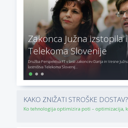
Zakonca Južna izstopila i
Telekoma Slovenije
Družba Perspektiva FT v lasti zakoncev Darija in Vesne Južna 
lastništva Telekoma Slovenij...
KAKO ZNIŽATI STROŠKE DOSTAV? P
Ko tehnologija optimizira poti – optimizacija, ki 