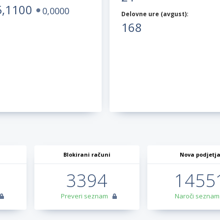
5,1100
0,0000
Delovne ure (
avgust
):
168
Blokirani računi
Nova podjetj
3394
1455
Preveri seznam
Naroči seznam