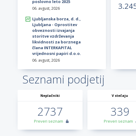
poslovno leto 2025
3.24
06. avgust, 2026
Ljubljanska borza, d. d.,
Ljubljana - Oprostitev
obveznosti izvajanja
storitve vzdrževanja
likvidnosti za borznega
člana INTERKAPITAL
vrijednosni papiri d.o.o.
06. avgust, 2026
Seznami podjetij
Neplačniki
V stečaju
2737
339
Preveri seznam
Preveri seznam