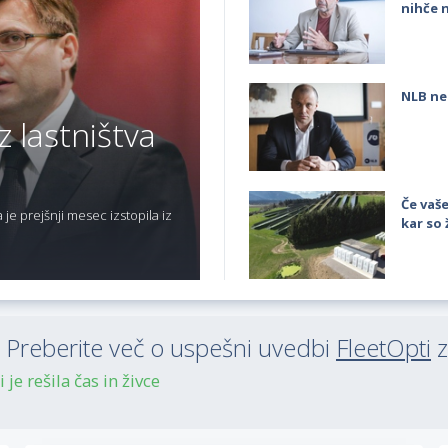
nihče 
NLB ne
z lastništva
Če vaše
je prejšnji mesec izstopila iz
kar so 
reberite več o uspešni uvedbi
FleetOpti
z
je rešila čas in živce