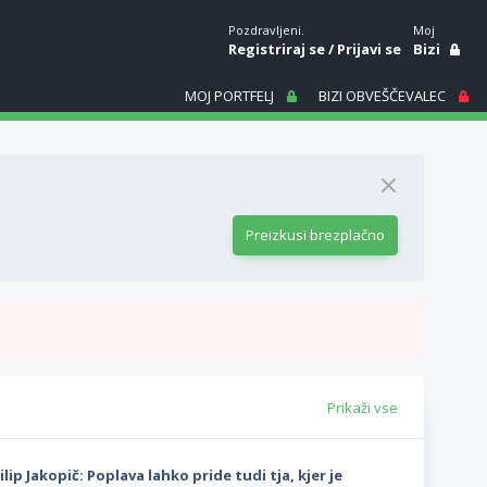
Pozdravljeni.
Moj
Registriraj se
/
Prijavi se
Bizi
MOJ PORTFELJ
BIZI OBVEŠČEVALEC
Preizkusi brezplačno
Prikaži vse
ilip Jakopič: Poplava lahko pride tudi tja, kjer je