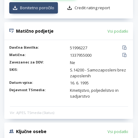
Bonitetno poročilo
Credit rating report
Matično podjetje
Vsi podatki
Davčna številka:
51996227
Matična:
1337955000
Zavezanec za DDV:
Ne
SKIS:
S.14200 - Samozaposleni brez
zaposlenih
Datum vpisa:
16. 6. 1995
Dejavnost TSmedia:
Kmetijstvo, poljedelstvo in
sadjarstvo
Vir: AJPES, TSmedia (Status)
Ključne osebe
Vsi podatki