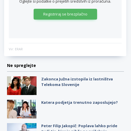
Oglejte si podatke o prejetih sredstvih iz proračuna.
Registriraj se brezplačno
Vir: ERAR
Ne spreglejte
Zakonca Južna izstopila iz lastništva
Telekoma Slovenije
Katera podjetja trenutno zaposlujejo?
Peter Filip Jakopič: Poplava lahko pride