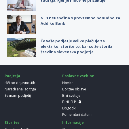
tudi tja, kjer je nihče ne pričakuje
NLB neuspešna s prevzemno ponudbo za
Addiko Bank
Če vaše podjetje veliko plačuje za
elektriko, storite to, kar so že storila
številna slovenska podjetja
Podjetja
Poslovne vsebine
Išči po dejavnostih
Novice
Naredi analizo trga
Borzne objave
Seznam podjetij
Bizi svetuje
BiziHELP
Dogodki
Pomembni datumi
Storitve
Informacije