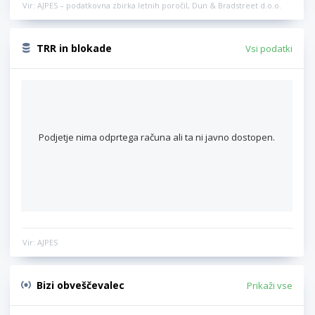
Vir: AJPES – podatkovna zbirka letnih poročil, Dun & Bradstreet d.o.o.
TRR in blokade
Vsi podatki
Podjetje nima odprtega računa ali ta ni javno dostopen.
Vir: AJPES
Bizi obveščevalec
Prikaži vse