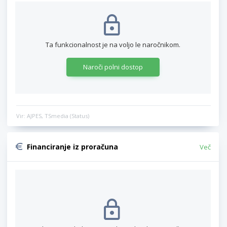
Ta funkcionalnost je na voljo le naročnikom.
Naroči polni dostop
Vir: AJPES, TSmedia (Status)
Financiranje iz proračuna
Več