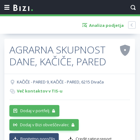
Analiza podjetja
AGRARNA SKUPNOST
DANE, KAČIČE, PARED
KAČIČE - PARED 9, KAČIČE - PARED, 6215 Divača
Več kontaktov v TIS-u
Dodaj v portfelj
Dodaj v Bizi obveščevalec
Bonitetno poročilo
Credit rating report