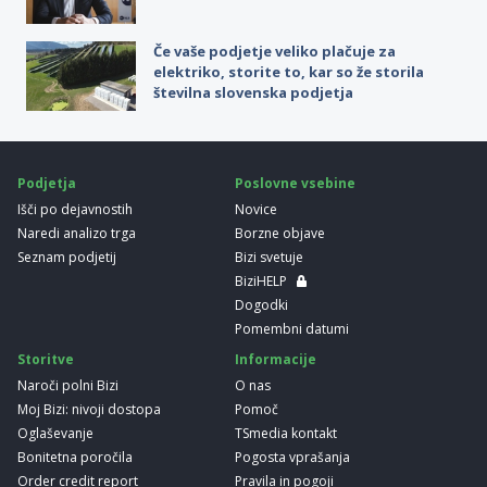
Če vaše podjetje veliko plačuje za
elektriko, storite to, kar so že storila
številna slovenska podjetja
Podjetja
Poslovne vsebine
Išči po dejavnostih
Novice
Naredi analizo trga
Borzne objave
Seznam podjetij
Bizi svetuje
BiziHELP
Dogodki
Pomembni datumi
Storitve
Informacije
Naroči polni Bizi
O nas
Moj Bizi: nivoji dostopa
Pomoč
Oglaševanje
TSmedia kontakt
Bonitetna poročila
Pogosta vprašanja
Order credit report
Pravila in pogoji