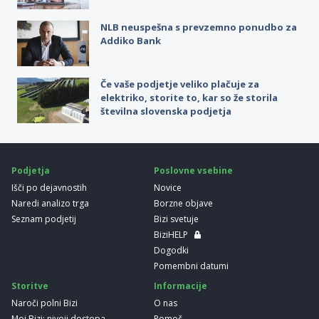
NLB neuspešna s prevzemno ponudbo za
Addiko Bank
Če vaše podjetje veliko plačuje za
elektriko, storite to, kar so že storila
številna slovenska podjetja
Podjetja
Poslovne vsebine
Išči po dejavnostih
Novice
Naredi analizo trga
Borzne objave
Seznam podjetij
Bizi svetuje
BiziHELP
Dogodki
Pomembni datumi
Storitve
Informacije
Naroči polni Bizi
O nas
Moj Bizi: nivoji dostopa
Pomoč