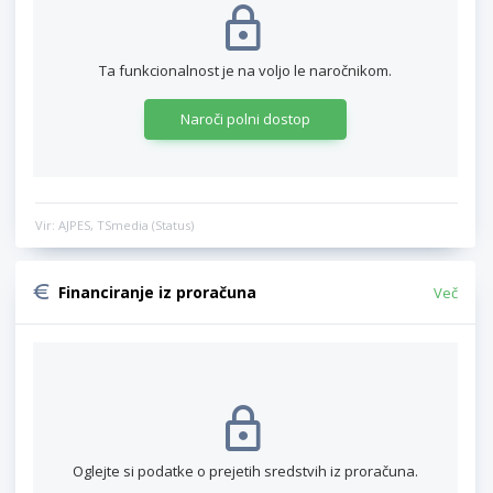
Ta funkcionalnost je na voljo le naročnikom.
Naroči polni dostop
Vir: AJPES, TSmedia (Status)
Financiranje iz proračuna
Več
Oglejte si podatke o prejetih sredstvih iz proračuna.