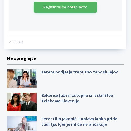
Registriraj se brezplačno
Vir: ERAR
Ne spreglejte
Katera podjetja trenutno zaposlujejo?
Zakonca Južna izstopila iz lastništva
Telekoma Slovenije
Peter Filip Jakopič: Poplava lahko pride
tudi tja, kjer je nihče ne pričakuje