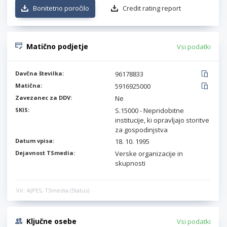
Bonitetno poročilo
Credit rating report
Matično podjetje
Vsi podatki
Davčna številka:
96178833
Matična:
5916925000
Zavezanec za DDV:
Ne
SKIS:
S.15000 - Nepridobitne
institucije, ki opravljajo storitve
za gospodinjstva
Datum vpisa:
18. 10. 1995
Dejavnost TSmedia:
Verske organizacije in
skupnosti
Vir: AJPES, TSmedia (Status)
Ključne osebe
Vsi podatki