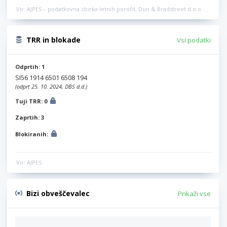
Vir: AJPES – podatkovna zbirka letnih poročil, Dun & Bradstreet d.o.o.
TRR in blokade
Vsi podatki
Odprtih: 1
SI56 1914 6501 6508 194
(odprt 25. 10. 2024, DBS d.d.)
Tuji TRR: 0
Zaprtih: 3
Blokiranih:
Vir: AJPES
Bizi obveščevalec
Prikaži vse